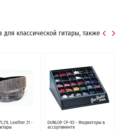
а для классической гитары, также
7L21L Leather 21 -
DUNLOP CP-93 - Медиаторы в
Mezz
гитары
ассортименте
для 