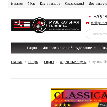
Магазин
О Нас
Карта заказов
Как заказать?
Доставка и 
+7(91
mail@arsen
Рации
Интерактивное оборудование
Гит
Главная
Гитары
Струны
Отдельные струны
Купить al