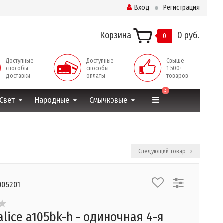
Вход
Регистрация
Корзина
0 руб.
0
Доступные
Доступные
Свыше
способы
способы
1 500+
доставки
оплаты
товаров
3
Свет
Народные
Смычковые
Следующий товар
005201
alice a105bk-h - одиночная 4-я