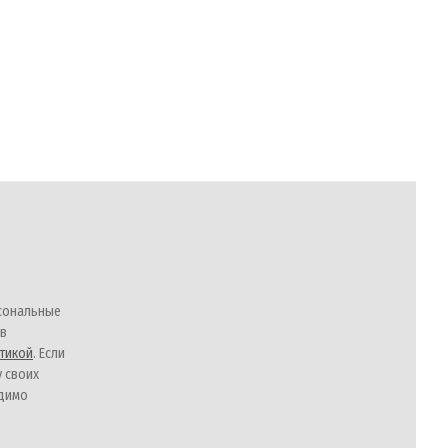
сональные
 в
тикой
. Если
у своих
одимо