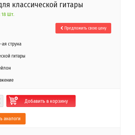
для классической гитары
 18 Шт.
Предложить свою цену
-ая струна
еской гитары
ейлон​
яжение
Добавить в корзину
ь аналоги