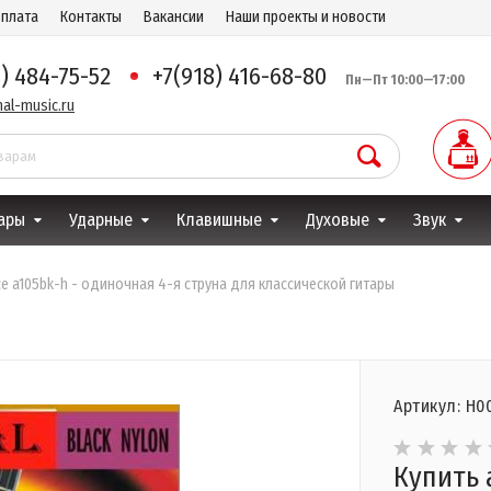
оплата
Контакты
Вакансии
Наши проекты и новости
8) 484-75-52
+7(918) 416-68-80
Пн—Пт 10:00—17:00
al-music.ru
ары
Ударные
Клавишные
Духовые
Звук
ice a105bk-h - одиночная 4-я струна для классической гитары
Артикул: Н0
Купить 