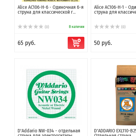
Alice AC106-H-6 - Одиночная 6-я
Alice AC106-H-1 - Од
струна для классической г...
струна для классичес
В наличии
(0)
(0)
65 руб.
50 руб.
D'Addario NW-034 - отдельная
D'ADDARIO EXL110-B2
струна для электрогитары
Отдельная струна