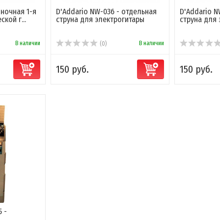
иночная 1-я
D'Addario NW-036 - отдельная
D'Addario N
кой г...
струна для электрогитары
струна для
В наличии
В наличии
(0)
150 руб.
150 руб.
5 -