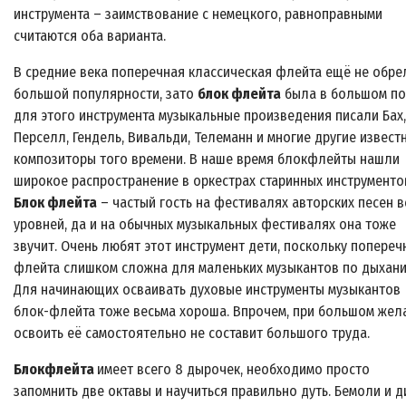
инструмента – заимствование с немецкого, равноправными
считаются оба варианта.
В средние века поперечная классическая флейта ещё не обре
большой популярности, зато
блок флейта
была в большом по
для этого инструмента музыкальные произведения писали Бах,
Перселл, Гендель, Вивальди, Телеманн и многие другие извест
композиторы того времени. В наше время блокфлейты нашли
широкое распространение в оркестрах старинных инструменто
Блок флейта
– частый гость на фестивалях авторских песен в
уровней, да и на обычных музыкальных фестивалях она тоже
звучит. Очень любят этот инструмент дети, поскольку попереч
флейта слишком сложна для маленьких музыкантов по дыхани
Для начинающих осваивать духовые инструменты музыкантов
блок-флейта тоже весьма хороша. Впрочем, при большом жел
освоить её самостоятельно не составит большого труда.
Блокфлейта
имеет всего 8 дырочек, необходимо просто
запомнить две октавы и научиться правильно дуть. Бемоли и 