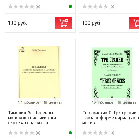
(0)
(0)
100 руб.
100 руб.
избранное
сравнить
избранное
сравнить
Тимонин М. Шедевры
Слонимский С. Три грации,
мировой классики для
сюита в форме вариаций 
синтезатора. вып 4
мотив...
(0)
(0)