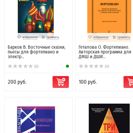
избранное
сравнить
избранное
сравнить
Барков В. Восточные сказки,
Геталова О. Фортепиано.
пьесы для фортепиано и
Авторская программа для
электр...
ДМШ и ДШИ...
(0)
(0)
200 руб.
100 руб.