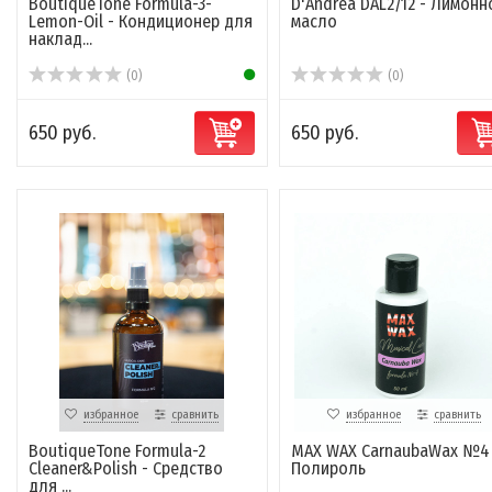
BoutiqueTone Formula-3-
D'Andrea DAL2/12 - Лимонн
Lemon-Oil - Кондиционер для
масло
наклад...
(0)
(0)
650 руб.
650 руб.
избранное
сравнить
избранное
сравнить
BoutiqueTone Formula-2
MAX WAX CarnaubaWax №4 
Cleaner&Polish - Средство
Полироль
для ...