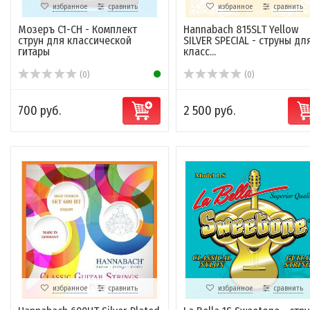
избранное
сравнить
избранное
сравнить
Мозеръ C1-CH - Комплект
Hannabach 815SLT Yellow
струн для классической
SILVER SPECIAL - струны дл
гитары
класс...
(0)
(0)
700 руб.
2 500 руб.
избранное
сравнить
избранное
сравнить