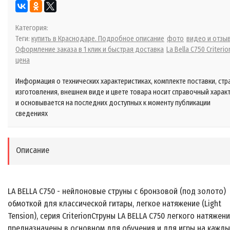
Категория:
Теги:
купить в Краснодаре. Подробное описание
фото
видео и отзы
Оформление заказа в 1 клик и быстрая доставка
La Bella C750 Criterio
цена
Информация о технических характеристиках, комплекте поставки, стр
изготовления, внешнем виде и цвете товара носит справочный харак
и основывается на последних доступных к моменту публикации
сведениях
Описание
LA BELLA C750 - нейлоновые струны с бронзовой (под золото)
обмоткой для классической гитары, легкое натяжение (Light
Tension), серия CriterionСтруны LA BELLA C750 легкого натяжен
предназначены в основном для обучения и для игры на кажд