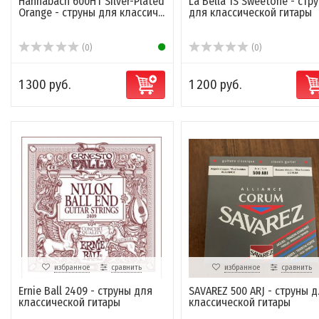
Hannabach 600HT Silver-Plated
La Bella 1S Sweetone - стр
Orange - струны для классич...
для классической гитары
(0)
(0)
1 300 руб.
1 200 руб.
избранное
сравнить
избранное
сравнить
Ernie Ball 2409 - струны для
SAVAREZ 500 ARJ - струны 
классической гитары
классической гитары