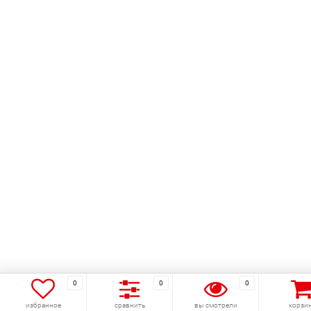
0
0
0
избранное
сравнить
вы смотрели
корзи