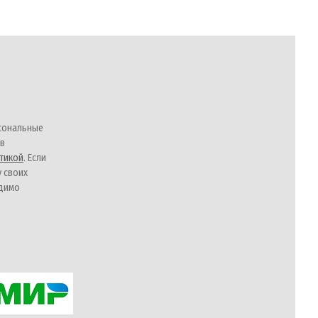
сональные
 в
тикой
. Если
у своих
одимо