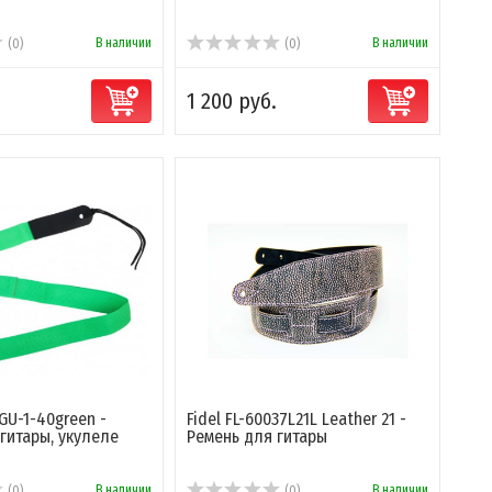
В наличии
В наличии
(0)
(0)
.
1 200 руб.
GU-1-40green -
Fidel FL-60037L21L Leather 21 -
гитары, укулеле
Ремень для гитары
В наличии
В наличии
(0)
(0)