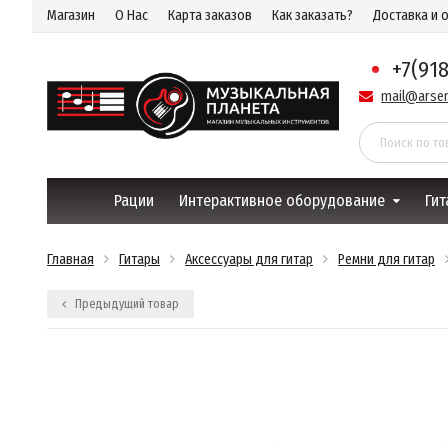
Магазин
О Нас
Карта заказов
Как заказать?
Доставка и 
+7(91
mail@arsen
Рации
Интерактивное оборудование
Гит
Главная
Гитары
Аксессуары для гитар
Ремни для гитар
Предыдущий товар