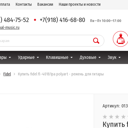
оплата
Контакты
Вакансии
Наши проекты и новости
8) 484-75-52
+7(918) 416-68-80
Пн—Пт 10:00—17:00
al-music.ru
ары
Ударные
Клавишные
Духовые
Звук
Fidel
Купить fidel fl-40181pa polyart - ремень для гитары
Артикул: 013
Купить f