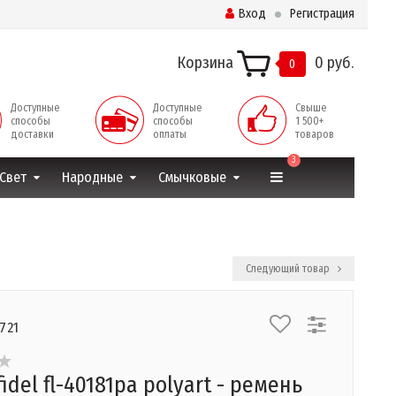
Вход
Регистрация
Корзина
0 руб.
0
Доступные
Доступные
Свыше
способы
способы
1 500+
доставки
оплаты
товаров
3
Свет
Народные
Смычковые
Следующий товар
721
idel fl-40181pa polyart - ремень