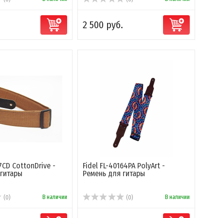
2 500 руб.
7CD CottonDrive -
Fidel FL-40164PA PolyArt -
 гитары
Ремень для гитары
В наличии
В наличии
(0)
(0)