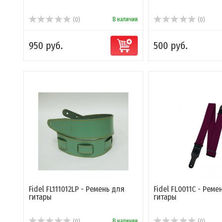
В наличии
(0)
(0)
950 руб.
500 руб.
Fidel FL111012LP - Ремень для
Fidel FL0011C - Реме
гитары
гитары
В наличии
(0)
(0)