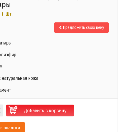
ары
 1 Шт.
.
Предложить свою цену
итары.
олиэфир
м.
: натуральная кожа
амент
Добавить в корзину
ь аналоги