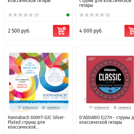
классической гитары
струны для классической
гитары
(0)
(0)
2 500 руб.
4 000 руб.
избранное
сравнить
избранное
сравнить
Hannabach 600HT-G3C Silver-
D'ADDARIO EJ27H - струны 
Plated струны для
классической гитары
классической...