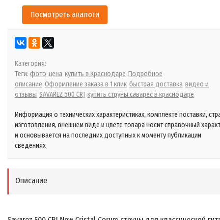
Посмотреть аналоги
Категория:
Теги:
фото
цена
купить в Краснодаре
Подробное
описание
Оформление заказа в 1 клик
быстрая доставка
видео и
отзывы
SAVAREZ 500 CRJ
купить струны саварес в краснодаре
Информация о технических характеристиках, комплекте поставки, стр
изготовления, внешнем виде и цвете товара носит справочный харак
и основывается на последних доступных к моменту публикации
сведениях
Описание
Savarez 500 CRJ New Cristal Corum струны для классической гит