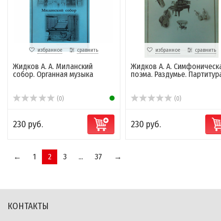
избранное
сравнить
избранное
сравнить
Жидков А. А. Миланский
Жидков А. А. Симфоническ
собор. Органная музыка
поэма. Раздумье. Партитур
(0)
(0)
230 руб.
230 руб.
←
1
2
3
...
37
→
КОНТАКТЫ