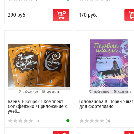
290 руб.
170 руб.
избранное
сравнить
избранное
сравнить
Баева, Н.Зебряк.Т.Комплект
Голованова В. Первые шаг
Сольфеджио +Приложение к
для фортепиано
учеб...
(0)
(0)