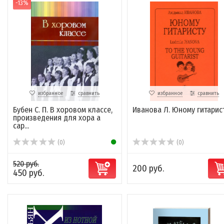
-13%
избранное
сравнить
избранное
сравнить
Бубен С. П. В хоровом классе,
Иванова Л. Юному гитарис
произведения для хора a
cap...
(0)
(0)
520 руб.
200 руб.
450 руб.