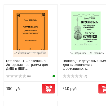
избранное
сравнить
избранное
сравнить
Геталова О. Фортепиано.
Поппер Д. Виртуозные пье
Авторская программа для
для виолончели и
ДМШ и ДШИ...
фортепиано, т...
(0)
(0)
100 руб.
340 руб.