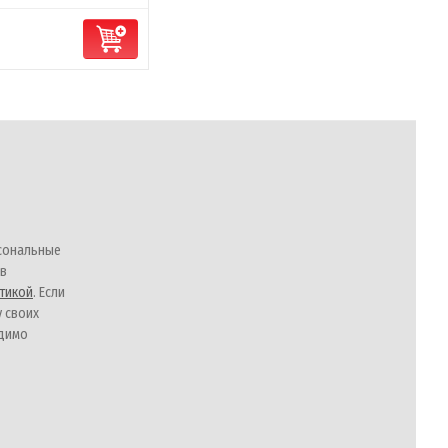
сональные
 в
тикой
. Если
у своих
одимо