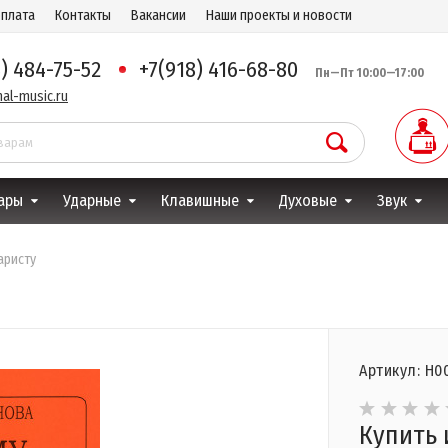
оплата
Контакты
Вакансии
Наши проекты и новости
8) 484-75-52
+7(918) 416-68-80
Пн—Пт 10:00—17:00
al-music.ru
ары
Ударные
Клавишные
Духовые
Звук
аристу
Артикул: Н0
Купить 