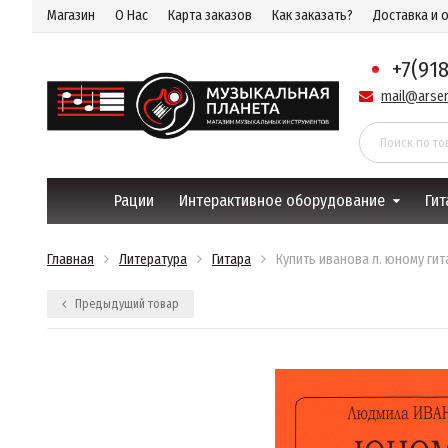
Магазин
О Нас
Карта заказов
Как заказать?
Доставка и 
+7(91
mail@arsen
Рации
Интерактивное оборудование
Гит
Главная
Литература
Гитара
Купить иванова л. юному гит
Предыдущий товар