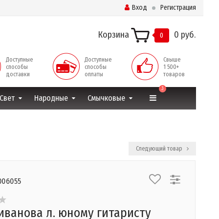
Вход
Регистрация
Корзина
0 руб.
0
Доступные
Доступные
Свыше
способы
способы
1 500+
доставки
оплаты
товаров
3
Свет
Народные
Смычковые
Следующий товар
006055
иванова л. юному гитаристу