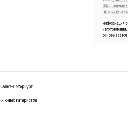
Оформление за
гитаристу цена
Информация о 
изготовления,
основывается 
 Санкт-Петербург
х юных гитаристов.