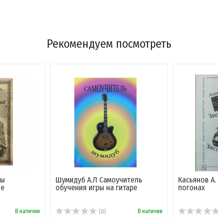
Рекомендуем посмотреть
ды
Шумидуб А.Л Самоучитель
Касьянов А.
ие
обучения игры на гитаре
погонах
В наличии
В наличии
(0)