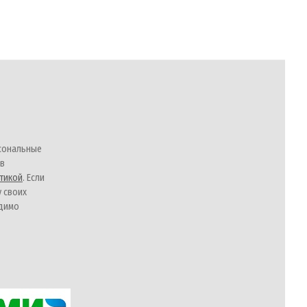
сональные
 в
тикой
. Если
у своих
одимо