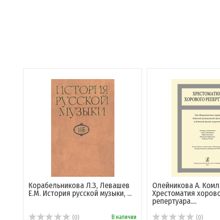
Корабельникова Л.З, Левашев
Олейникова А. Комл
Е.М. История русской музыки, ...
Хрестоматия хоров
репертуара....
В наличии
(0)
(0)