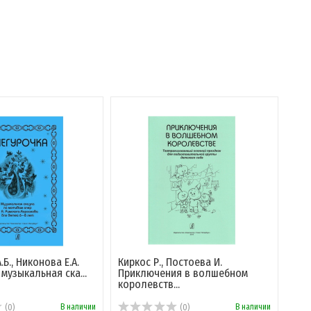
Б., Никонова Е.А.
Киркос Р., Постоева И.
 музыкальная ска...
Приключения в волшебном
королевств...
В наличии
В наличии
(0)
(0)