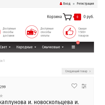
Вход
Регистрация
Корзина
0 руб.
0
Доступные
Доступные
Свыше
способы
способы
1 500+
доставки
оплаты
товаров
3
Свет
Народные
Смычковые
ск 1
Следующий товар
4299
каплунова и. новоскольцева и.