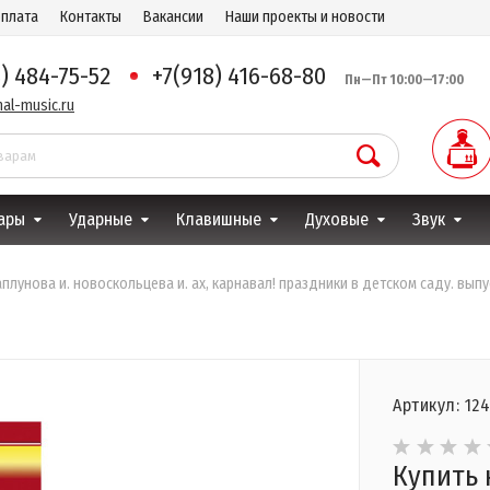
оплата
Контакты
Вакансии
Наши проекты и новости
8) 484-75-52
+7(918) 416-68-80
Пн—Пт 10:00—17:00
al-music.ru
ары
Ударные
Клавишные
Духовые
Звук
аплунова и. новоскольцева и. ах, карнавал! праздники в детском саду. выпу
Артикул: 12
Купить 