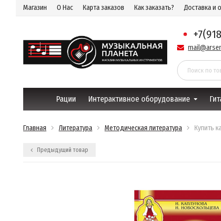
Магазин
О Нас
Карта заказов
Как заказать?
Доставка и 
+7(91
mail@arsen
Рации
Интерактивное оборудование
Гит
Главная
Литература
Методическая литература
Купить к
Предыдущий товар