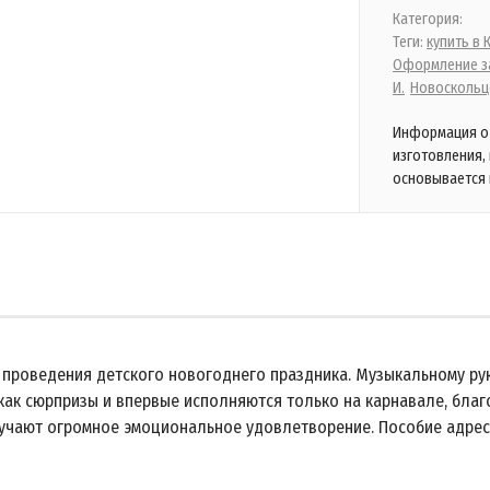
Категория:
Теги:
купить в
Оформление за
И.
Новоскольц
Информация о 
изготовления,
основывается 
а проведения детского новогоднего праздника. Музыкальному ру
как сюрпризы и впервые исполняются только на карнавале, благо
лучают огромное эмоциональное удовлетворение. Пособие адре