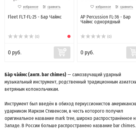
избранное
сравнить
избранное
сравнить
Fleet FLT-FL-25 - Бар Чаймс
AP Percussion FL-36 - Бар
Чаймс однорядный
(0)
(0)
0 руб.
0 руб.
Ба́р ча́ймс (англ. bar chimes)
— самозвучащий ударный
музыкальный инструмент, родственный традиционным азиатск
ветряным колокольчикам.
Инструмент был введён в обиход перкуссионистов американск
ударником Марком Стивенсом, в честь которого получил
оригинальное название mark tree, широко распространённое н
Западе. В России больше распространено название bar chimes.