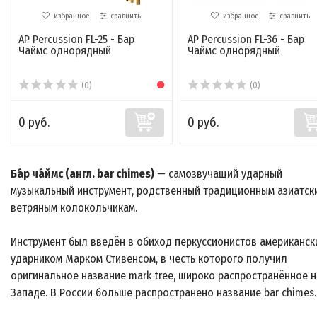
избранное
сравнить
избранное
сравнить
AP Percussion FL-25 - Бар
AP Percussion FL-36 - Бар
Чаймс однорядный
Чаймс однорядный
(0)
(0)
0 руб.
0 руб.
Ба́р ча́ймс (англ. bar chimes)
— самозвучащий ударный
музыкальный инструмент, родственный традиционным азиатск
ветряным колокольчикам.
Инструмент был введён в обиход перкуссионистов американск
ударником Марком Стивенсом, в честь которого получил
оригинальное название mark tree, широко распространённое н
Западе. В России больше распространено название bar chimes.