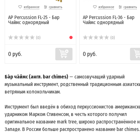
избранное
сравнить
избранное
сравнить
AP Percussion FL-25 - Бар
AP Percussion FL-36 - Бар
Чаймс однорядный
Чаймс однорядный
(0)
(0)
0 руб.
0 руб.
Ба́р ча́ймс (англ. bar chimes)
— самозвучащий ударный
музыкальный инструмент, родственный традиционным азиатск
ветряным колокольчикам.
Инструмент был введён в обиход перкуссионистов американск
ударником Марком Стивенсом, в честь которого получил
оригинальное название mark tree, широко распространённое н
Западе. В России больше распространено название bar chimes.