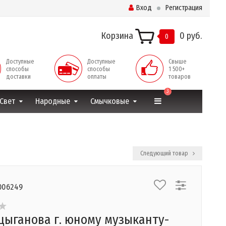
Вход
Регистрация
Корзина
0 руб.
0
Доступные
Доступные
Свыше
способы
способы
1 500+
доставки
оплаты
товаров
3
Свет
Народные
Смычковые
Следующий товар
006249
цыганова г. юному музыканту-