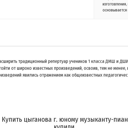
изготовления,
основывается 
сширить традиционный репертуар учеников 1 класса ДМШ и ДШИ
йти от широко известных произведений, освоив, тем не менее,
оизведений явились отражением как общеизвестных педагогическ
Купить цыганова г. юному музыканту-пиани
купили