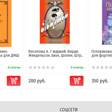
иано.
Веселова А. 7 маршей. Верди,
Голованова 
ма для ДМШ
Мендельсон, Бизе, Шопен, Штр...
для форте
В наличии
В наличии
(0)
200 руб.
350 руб.
СОЦСЕТИ