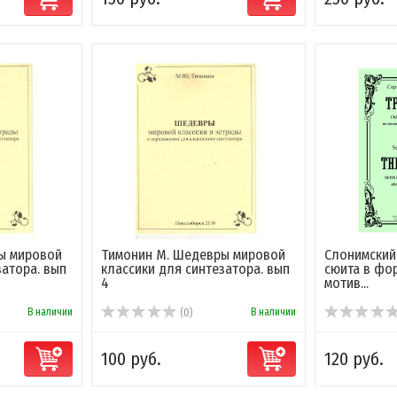
ы мировой
Тимонин М. Шедевры мировой
Слонимский 
затора. вып
классики для синтезатора. вып
сюита в фо
4
мотив...
В наличии
В наличии
(0)
100 руб.
120 руб.