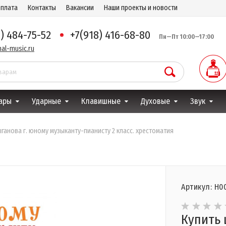
оплата
Контакты
Вакансии
Наши проекты и новости
8) 484-75-52
+7(918) 416-68-80
Пн—Пт 10:00—17:00
al-music.ru
ары
Ударные
Клавишные
Духовые
Звук
ыганова г. юному музыканту-пианисту 2 класс. хрестоматия
Артикул: Н0
Купить 