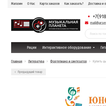
Магазин
О Нас
Карта заказов
Как заказать?
Доставка и 
+7(91
mail@arsen
Рации
Интерактивное оборудование
Гит
Главная
Литература
Фортепиано и синтезатор
Купить ц
Предыдущий товар