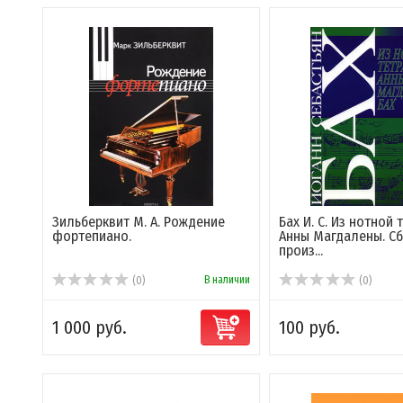
Зильберквит М. А. Рождение
Бах И. С. Из нотной 
фортепиано.
Анны Магдалены. С
произ...
В наличии
(0)
(0)
1 000 руб.
100 руб.