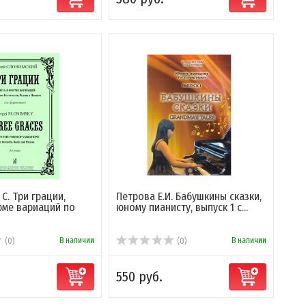
С. Три грации,
Петрова Е.И. Бабушкины сказки,
рме вариаций по
юному пианисту, выпуск 1 с...
В наличии
В наличии
(0)
(0)
550 руб.