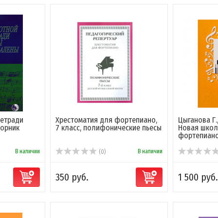
тетради
Хрестоматия для фортепиано,
Цыганова Г.
борник
7 класс, полифонические пьесы
Новая школ
фортепиан
В наличии
В наличии
(0)
350 руб.
1 500 руб.