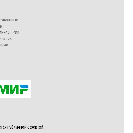
сональные
 в
тикой
. Если
у своих
одимо
ется публичной офертой,