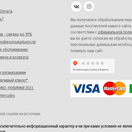
 Оплата
ь?
Мы получаем и обрабатываем пер
данные посетителей нашего сайта
соответствии с
официальной поли
м - скидка до 10%
вы не даете согласия на обработк
конфиденциальности
персональных данных,вам необх
е обслуживание
покинуть наш сайт.
мена и возврата
 организациям
ывчивый клиент"
MO. НОВИНКИ 2023.
 Hercules
ой ссылки на источник.
исключительно информационный характер и ни при каких условиях не явля