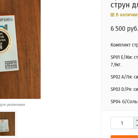
струн д
В наличии:
6 500 руб
Комплект стр
SP01 E/Ми: с
7,9кг.
SP02 А/Ля: с
SP03 D/Ре: с
SP04 G/Соль:
для увеличения