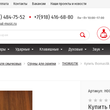
оплата
Контакты
Вакансии
Наши проекты и новости
8) 484-75-52
+7(918) 416-68-80
Пн—Пт 10:00—17:00
al-music.ru
ары
Ударные
Клавишные
Духовые
Звук
для смычковых
Струны для скрипки
THOMASTIK
Купить thomastik 
Артикул: Н0
Купить t