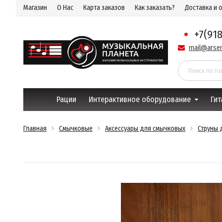
Магазин
О Нас
Карта заказов
Как заказать?
Доставка и 
+7(91
mail@arsen
Рации
Интерактивное оборудование
Гит
Главная
Смычковые
Аксессуары для смычковых
Струны 