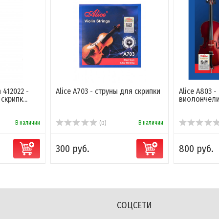
n 412022 -
Alice A703 - струны для скрипки
Alice A803 
скрипк...
виолончел
В наличии
В наличии
(0)
300 руб.
800 руб.
СОЦСЕТИ