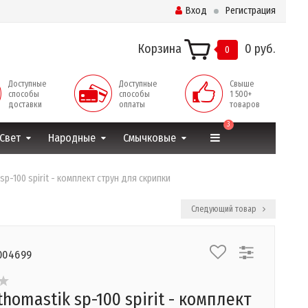
Вход
Регистрация
Корзина
0 руб.
0
Доступные
Доступные
Свыше
способы
способы
1 500+
доставки
оплаты
товаров
3
Свет
Народные
Смычковые
sp-100 spirit - комплект струн для скрипки
Следующий товар
004699
homastik sp-100 spirit - комплект