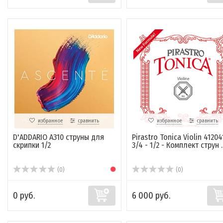
избранное
сравнить
избранное
сравнить
D'ADDARIO A310 струны для
Pirastro Tonica Violin 41204
скрипки 1/2
3/4 - 1/2 - Комплект струн ..
(0)
(0)
0 руб.
6 000 руб.