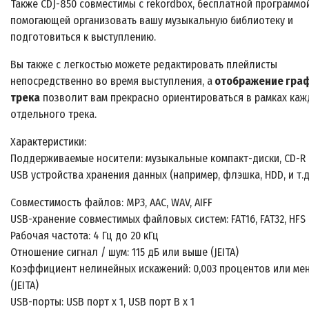
Также CDJ-850 совместимы с rekordbox, бесплатной программой
помогающей организовать вашу музыкальную библиотеку и
подготовиться к выступлению.
Вы также с легкостью можете редактировать плейлисты
непосредственно во время выступления, а
отображение гра
трека
позволит вам прекрасно ориентироваться в рамках каж
отдельного трека.
Характеристики:
Поддерживаемые носители: музыкальные компакт-диски, CD-R 
USB устройства хранения данных (например, флэшка, HDD, и т.д
Совместимость файлов: MP3, AAC, WAV, AIFF
USB-хранение совместимых файловых систем: FAT16, FAT32, HFS 
Рабочая частота: 4 Гц до 20 кГц
Отношение сигнал / шум: 115 дБ или выше (JEITA)
Коэффициент нелинейных искажений: 0,003 процентов или ме
(JEITA)
USB-порты: USB порт х 1, USB порт B х 1