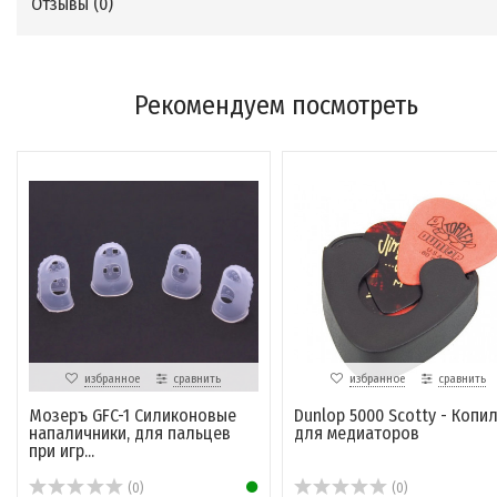
Отзывы (
0
)
Рекомендуем посмотреть
избранное
сравнить
избранное
сравнить
Мозеръ GFC-1 Силиконовые
Dunlop 5000 Scotty - Копи
напаличники, для пальцев
для медиаторов
при игр...
(0)
(0)