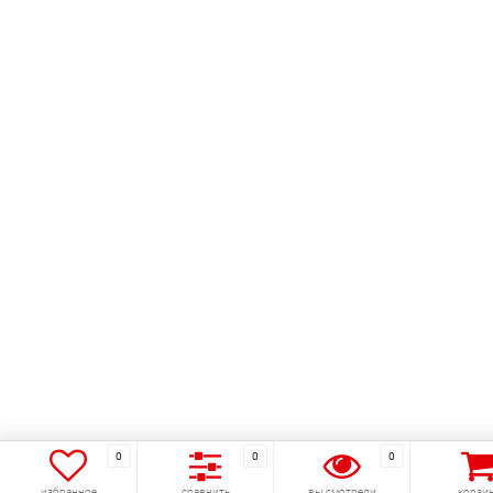
0
0
0
избранное
сравнить
вы смотрели
корзи