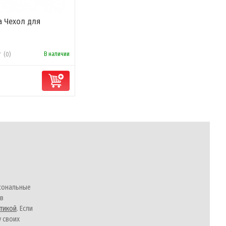
а Чехол для
В наличии
(0)
.
сональные
 в
тикой
. Если
у своих