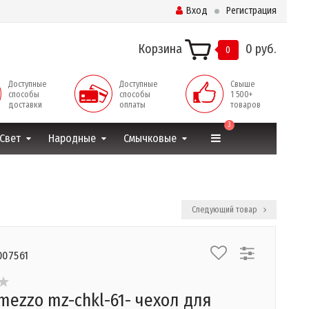
Вход
Регистрация
Корзина
0 руб.
0
Доступные
Доступные
Свыше
способы
способы
1 500+
доставки
оплаты
товаров
3
Свет
Народные
Смычковые
Следующий товар
007561
mezzo mz-chkl-61- чехол для