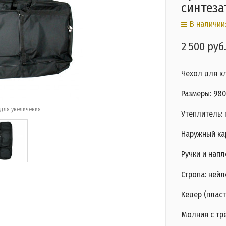
синтеза
В наличии:
2 500 руб
Чехол для к
Размеры: 980
для увеличения
Утеплитель: 
Наружный ка
Ручки и напл
Стропа: нейл
Кедер (пласт
Молния с трё