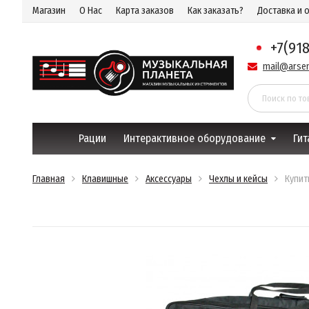
Магазин
О Нас
Карта заказов
Как заказать?
Доставка и 
+7(91
mail@arsen
Рации
Интерактивное оборудование
Гит
Главная
Клавишные
Аксессуары
Чехлы и кейсы
Купит