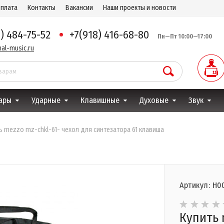
оплата
Контакты
Вакансии
Наши проекты и новости
8) 484-75-52
+7(918) 416-68-80
Пн—Пт 10:00—17:00
al-music.ru
ары
Ударные
Клавишные
Духовые
Звук
ь mezzo mz-chkl-61- чехол для синтезатора 61 клавиша
Артикул: Н0
Купить 