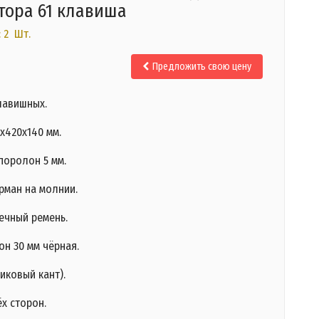
тора 61 клавиша
 2 Шт.
.
Предложить свою цену
лавишных.
х420х140 мм.
поролон 5 мм.
рман на молнии.
ечный ремень.
он 30 мм чёрная.
иковый кант).
х сторон.