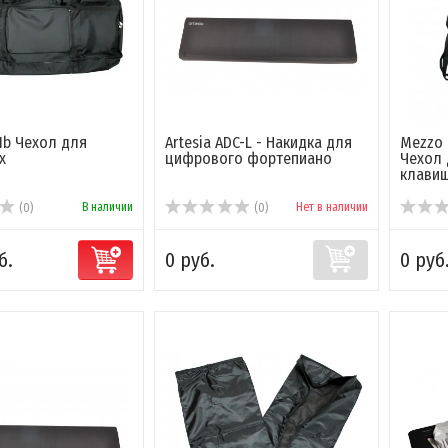
1b Чехол для
Artesia ADC-L - Накидка для
Mezzo 
х
цифрового фортепиано
Чехол 
клави
В наличии
Нет в наличии
(0)
(0)
б.
0 руб.
0 руб