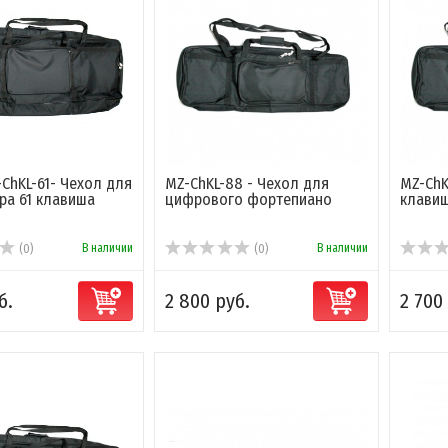
ChKL-61- Чехол для
MZ-ChKL-88 - Чехол для
MZ-ChK
ра 61 клавиша
цифрового фортепиано
клави
В наличии
В наличии
(0)
(0)
б.
2 800 руб.
2 700