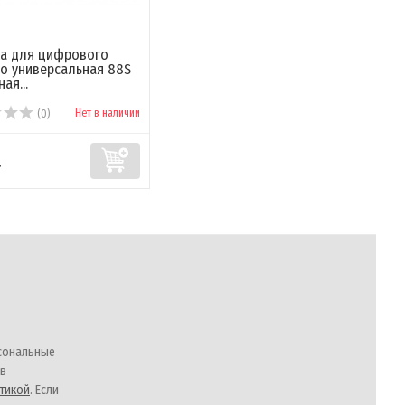
а для цифрового
о универсальная 88S
ая...
Нет в наличии
(0)
.
сональные
 в
тикой
. Если