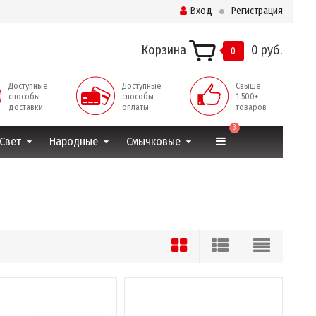
Вход
Регистрация
Корзина
0 руб.
0
Доступные
Доступные
Свыше
способы
способы
1 500+
доставки
оплаты
товаров
3
Свет
Народные
Смычковые