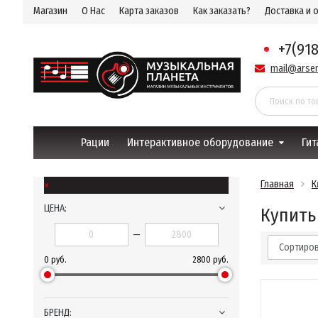
Магазин
О Нас
Карта заказов
Как заказать?
Доставка и 
+7(91
mail@arsen
Рации
Интерактивное оборудование
Гит
×
Главная
К
ЦЕНА:
Купить
—
Сортиров
0 руб.
2800 руб.
БРЕНД: