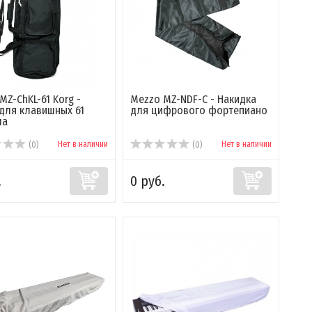
MZ-ChKL-61 Korg -
Mezzo MZ-NDF-C - Накидка
для клавишных 61
для цифрового фортепиано
ша
Нет в наличии
Нет в наличии
(0)
(0)
.
0 руб.