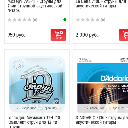
Мозеръ 7AS-11 - Струны для
La Bella 710L - струны для
7-ми струнной акустической
акустической гитары
гитары
(0)
(0)
950 руб.
2 000 руб.
избранное
сравнить
избранное
сравнить
Господин Музыкант 12-LT10
D'ADDARIO EJ36 - струны д
Комплект струн для 12-ти
акустической гитары
струнн...