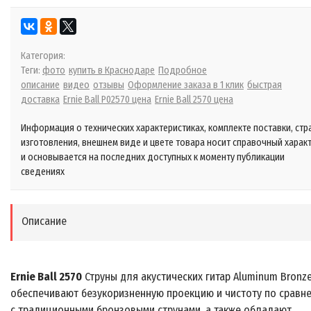
Категория:
Теги:
фото
купить в Краснодаре
Подробное
описание
видео
отзывы
Оформление заказа в 1 клик
быстрая
доставка
Ernie Ball P02570 цена
Ernie Ball 2570 цена
Информация о технических характеристиках, комплекте поставки, стр
изготовления, внешнем виде и цвете товара носит справочный харак
и основывается на последних доступных к моменту публикации
сведениях
Описание
Ernie Ball 2570
Струны для акустических гитар Aluminum Bronz
обеспечивают безукоризненную проекцию и чистоту по сравн
с традиционными бронзовыми струнами, а также обладают