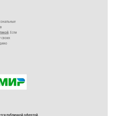
сональные
 в
тикой
. Если
у своих
одимо
ется публичной офертой,