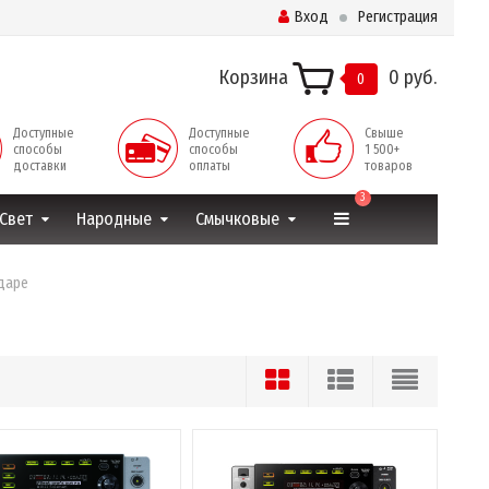
Вход
Регистрация
Корзина
0 руб.
0
Доступные
Доступные
Свыше
способы
способы
1 500+
доставки
оплаты
товаров
3
Свет
Народные
Смычковые
одаре