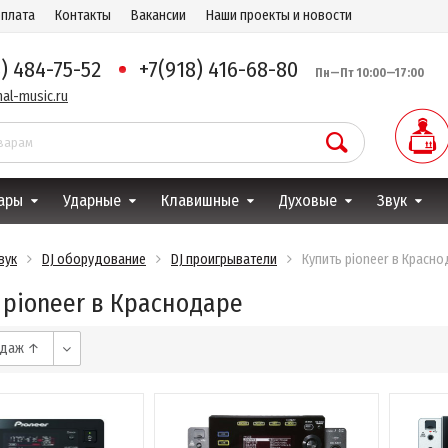
оплата
Контакты
Вакансии
Наши проекты и новости
8) 484-75-52
+7(918) 416-68-80
Пн—Пт 10:00—17:00
al-music.ru
ары
Ударные
Клавишные
Духовые
Звук
вук
DJ оборудование
DJ проигрыватели
Купить pioneer в Красн
 pioneer в Краснодаре
одаж ↑