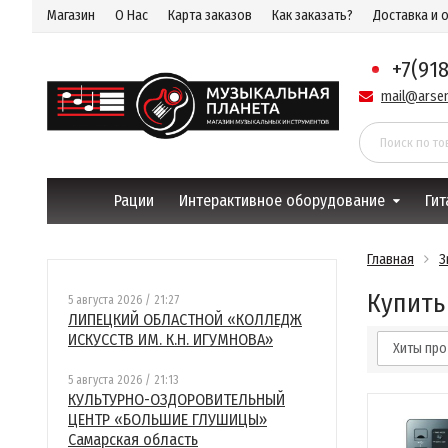
Магазин
О Нас
Карта заказов
Как заказать?
Доставка и 
+7(91
mail@arsen
Рации
Интерактивное оборудование
Гит
Главная
З
Купить
5 августа 2026 / 21:27
ЛИПЕЦКИЙ ОБЛАСТНОЙ «КОЛЛЕДЖ
ИСКУССТВ ИМ. К.Н. ИГУМНОВА»
Хиты пр
5 августа 2026 / 21:13
КУЛЬТУРНО-ОЗДОРОВИТЕЛЬНЫЙ
ЦЕНТР «БОЛЬШИЕ ГЛУШИЦЫ»
Самарская область