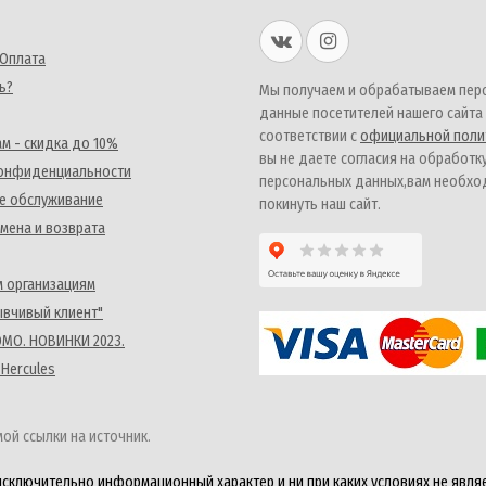
 Оплата
ь?
Мы получаем и обрабатываем пер
данные посетителей нашего сайта
соответствии с
официальной поли
м - скидка до 10%
вы не даете согласия на обработк
конфиденциальности
персональных данных,вам необх
е обслуживание
покинуть наш сайт.
мена и возврата
 организациям
ывчивый клиент"
MO. НОВИНКИ 2023.
 Hercules
ой ссылки на источник.
исключительно информационный характер и ни при каких условиях не явля