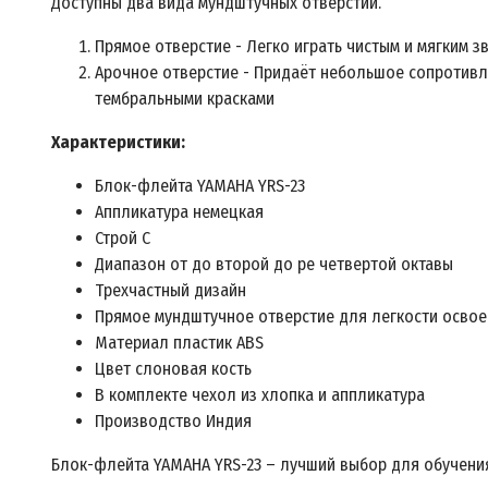
Доступны два вида мундштучных отверстий.
Прямое отверстие - Легко играть чистым и мягким 
Арочное отверстие - Придаёт небольшое сопротивле
тембральными красками
Характеристики:
Блок-флейта YAMAHA YRS-23
Аппликатура немецкая
Строй C
Диапазон от до второй до ре четвертой октавы
Трехчастный дизайн
Прямое мундштучное отверстие для легкости освое
Материал пластик ABS
Цвет слоновая кость
В комплекте чехол из хлопка и аппликатура
Производство Индия
Блок-флейта YAMAHA YRS-23 – лучший выбор для обучения 