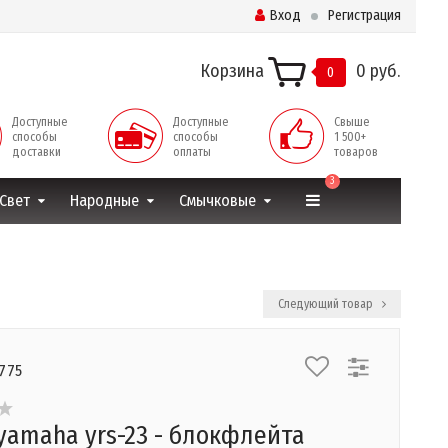
Вход
Регистрация
Корзина
0 руб.
0
Доступные
Доступные
Свыше
способы
способы
1 500+
доставки
оплаты
товаров
3
Свет
Народные
Смычковые
Следующий товар
1775
yamaha yrs-23 - блокфлейта