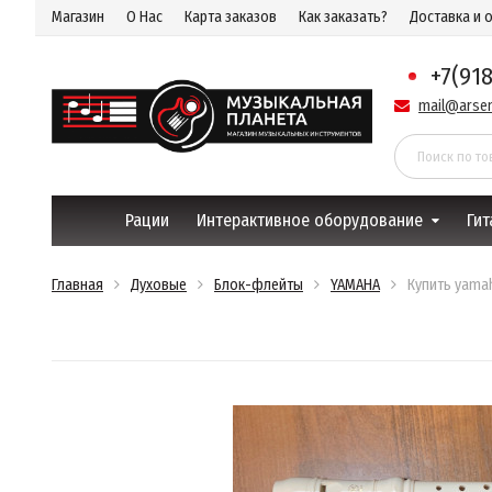
Магазин
О Нас
Карта заказов
Как заказать?
Доставка и 
+7(91
mail@arsen
Рации
Интерактивное оборудование
Гит
Главная
Духовые
Блок-флейты
YAMAHA
Купить yamah