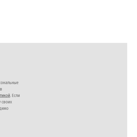
сональные
 в
тикой
. Если
у своих
одимо