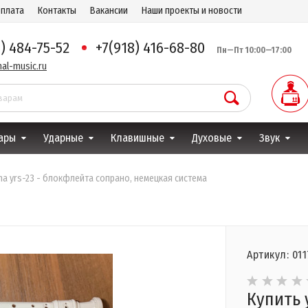
оплата
Контакты
Вакансии
Наши проекты и новости
8) 484-75-52
+7(918) 416-68-80
Пн—Пт 10:00—17:00
al-music.ru
ары
Ударные
Клавишные
Духовые
Звук
a yrs-23 - блокфлейта сопрано, немецкая система
Артикул: 01
Купить 