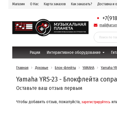
Магазин
О Нас
Карта заказов
Как заказать?
Доставка и 
+7(91
mail@arsen
Рации
Интерактивное оборудование
Гит
Главная
Духовые
Блок-флейты
YAMAHA
Yamaha YR
Yamaha YRS-23 - Блокфлейта сопр
Оставьте ваш отзыв первым
Чтобы добавить отзыв, пожалуйста,
ил
зарегистрируйтесь