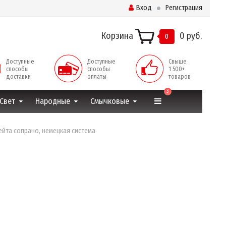
Вход
Регистрация
Корзина
0 руб.
0
Доступные
Доступные
Свыше
способы
способы
1 500+
доставки
оплаты
товаров
3
Свет
Народные
Смычковые
ейта сопрано, немецкая система