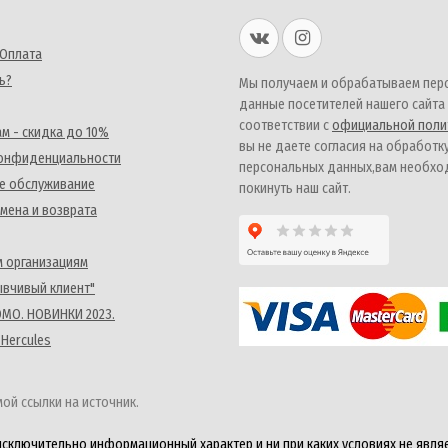
 Оплата
ь?
Мы получаем и обрабатываем пер
данные посетителей нашего сайта
соответствии с
официальной поли
м - скидка до 10%
вы не даете согласия на обработк
конфиденциальности
персональных данных,вам необх
е обслуживание
покинуть наш сайт.
мена и возврата
 организациям
ывчивый клиент"
MO. НОВИНКИ 2023.
 Hercules
ой ссылки на источник.
исключительно информационный характер и ни при каких условиях не явля