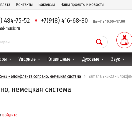
оплата
Контакты
Вакансии
Наши проекты и новости
8) 484-75-52
+7(918) 416-68-80
Пн—Пт 10:00—17:00
al-music.ru
ары
Ударные
Клавишные
Духовые
Звук
S-23 - Блокфлейта сопрано, немецкая система
Yamaha YRS-23 - Блокфл
ано, немецкая система
и
войдите