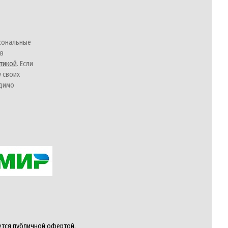
сональные
 в
тикой
. Если
у своих
одимо
ется публичной офертой,