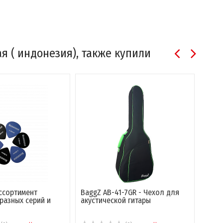
я ( индонезия), также купили
ассортимент
BaggZ AB-41-7GR - Чехол для
Wittn
разных серий и
акустической гитары
меха