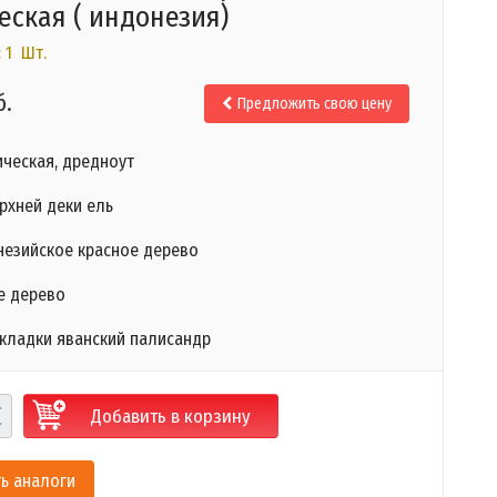
еская ( индонезия)
 1 Шт.
б.
Предложить свою цену
ическая, дредноут
рхней деки ель
незийское красное дерево
е дерево
кладки яванский палисандр
Добавить в корзину
ь аналоги