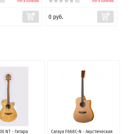
Нет в наличии
Нет в наличии
(0)
(0)
0 руб.
0 ру
200 NT - Гитара
Caraya F668C-N - Акустическая