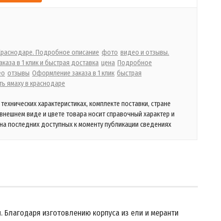
 Краснодаре. Подробное описание
фото
видео и отзывы.
каза в 1 клик и быстрая доставка
цена
Подробное
ео
отзывы
Оформление заказа в 1 клик
быстрая
ть ямаху в краснодаре
технических характеристиках, комплекте поставки, стране
 внешнем виде и цвете товара носит справочный характер и
на последних доступных к моменту публикации сведениях
. Благодаря изготовлению корпуса из ели и меранти