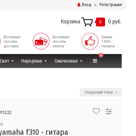
Вход
Регистрация
Корзина
0 руб.
0
Доступные
Доступные
Свыше
способы
способы
1 500+
доставки
оплаты
товаров
3
Свет
Народные
Смычковые
Следующий товар
011222
yamaha f310 - гитара