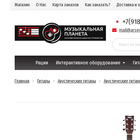
Магазин
О Нас
Карта заказов
Как заказать?
Доставка и 
+7(91
mail@arsen
Рации
Интерактивное оборудование
Гит
Главная
Гитары
Акустические гитары
Акустические гитар