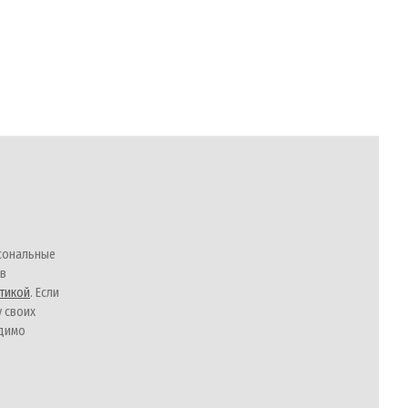
сональные
 в
тикой
. Если
у своих
одимо