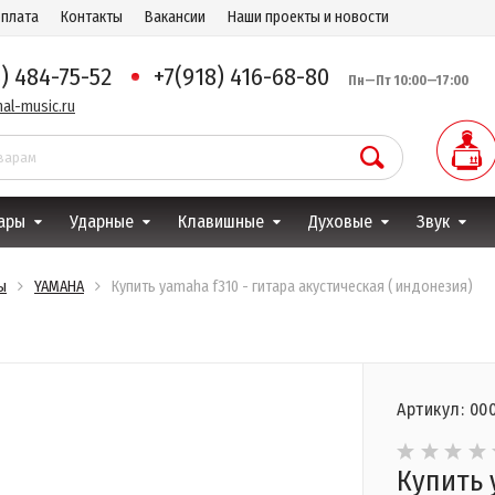
оплата
Контакты
Вакансии
Наши проекты и новости
8) 484-75-52
+7(918) 416-68-80
Пн—Пт 10:00—17:00
al-music.ru
ары
Ударные
Клавишные
Духовые
Звук
ы
YAMAHA
Купить yamaha f310 - гитара акустическая ( индонезия)
Артикул: 00
Купить 