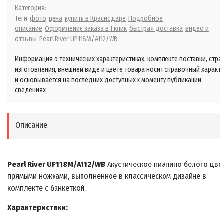
Категория:
Теги:
фото
цена
купить в Краснодаре
Подробное
описание
Оформление заказа в 1 клик
быстрая доставка
видео и
отзывы
Pearl River UP118M/A112/WB
Информация о технических характеристиках, комплекте поставки, стр
изготовления, внешнем виде и цвете товара носит справочный харак
и основывается на последних доступных к моменту публикации
сведениях
Описание
Pearl River UP118M/A112/WB
Акустическое пианино белого цве
прямыми ножками, выполненное в классическом дизайне в
комплекте с банкеткой.
Характеристики: