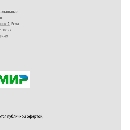
сональные
 в
тикой
. Если
у своих
одимо
ется публичной офертой,