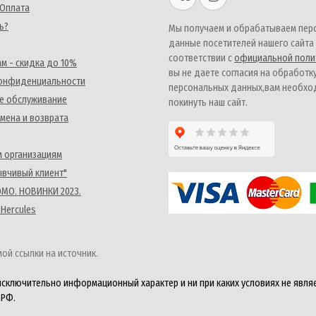
 Оплата
ь?
Мы получаем и обрабатываем пер
данные посетителей нашего сайта
соответствии с
официальной поли
м - скидка до 10%
вы не даете согласия на обработк
конфиденциальности
персональных данных,вам необх
е обслуживание
покинуть наш сайт.
мена и возврата
 организациям
ывчивый клиент"
MO. НОВИНКИ 2023.
 Hercules
ой ссылки на источник.
исключительно информационный характер и ни при каких условиях не явля
 РФ.