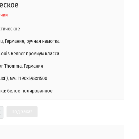
еское
ичии
стическое
au, Германия, ручная намотка
ouis Renner премиум класса
ar Thomma, Германия
хГ), мм: 1190х598х1500
лка: белое полированное
Под заказ