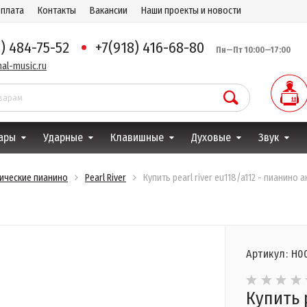
оплата
Контакты
Вакансии
Наши проекты и новости
8) 484-75-52
+7(918) 416-68-80
Пн—Пт 10:00—17:00
al-music.ru
ары
Ударные
Клавишные
Духовые
Звук
тические пианино
Pearl River
Купить pearl river eu118/a112 - пианино 
Артикул: Н0
Купить 