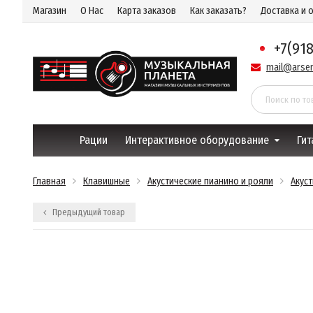
Магазин
О Нас
Карта заказов
Как заказать?
Доставка и 
+7(91
mail@arsen
Рации
Интерактивное оборудование
Гит
Главная
Клавишные
Акустические пианино и рояли
Акус
Предыдущий товар