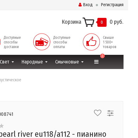
Вход
Регистрация
Корзина
0 руб.
0
Доступные
Доступные
Свыше
способы
способы
1 500+
доставки
оплаты
товаров
3
Свет
Народные
Смычковые
акустическое
008741
pearl river eu118/a112 - пианино