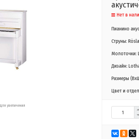
акустич
Нет в нал
Пианино аку
Струны: Rösl
Молоточки: L
Дизайн: Loth
Размеры (ВхШ
Цвет и отде
для увеличения