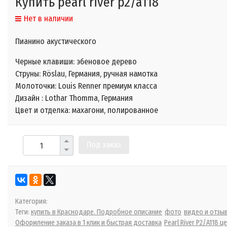
Купить pearl river p2/a118
Нет в наличии
Пианино акустического
Черные клавиши: эбеновое дерево
Струны: Röslau, Германия, ручная намотка
Молоточки: Louis Renner премиум класса
Дизайн : Lothar Thomma, Германия
Цвет и отделка:
махагони, полированное
Под заказ
Категория:
Теги:
купить в Краснодаре. Подробное описание
фото
видео и отзы
Оформление заказа в 1 клик и быстрая доставка
Pearl River P2/A118 ц