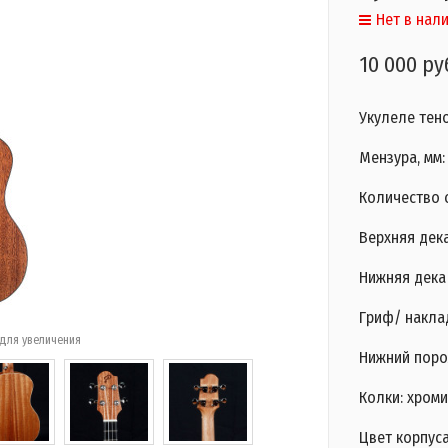
Нет в нал
10 000 ру
Укулеле тен
Мензура, мм:
Количество с
Верхняя дека
Нижняя дека 
Гриф/ накла
для увеличения
Нижний поро
Колки: хром
Цвет корпус