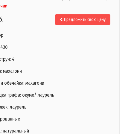
ичии
б.
Предложить свою цену
ор
 430
трун: 4
: махагони
и обечайка: махагони
дка грифа: окуме/ лаурель
жек: лаурель
ированные
а: натуральный