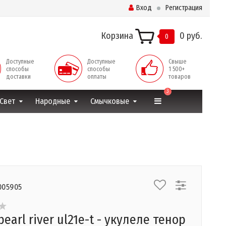
Вход
Регистрация
Корзина
0 руб.
0
Доступные
Доступные
Свыше
способы
способы
1 500+
доставки
оплаты
товаров
3
Свет
Народные
Смычковые
005905
earl river ul21e-t - укулеле тенор