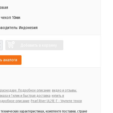
товая
 чехол 10мм
зводитель: Индонезия
Добавить в корзину
ь аналоги
 Краснодаре. Подробное описание
видео и отзывы.
каза в 1 клик и быстрая доставка
купить в
одробное описание
Pearl River UL21E-T - Укулеле тенор
технических характеристиках, комплекте поставки, стране