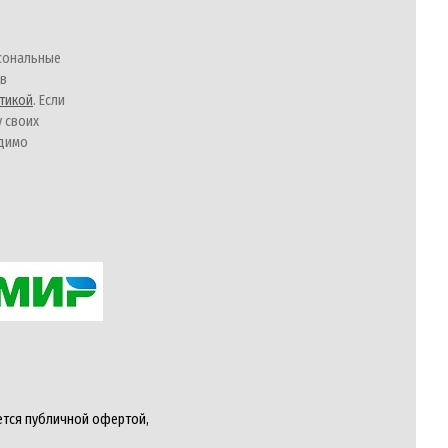
сональные
 в
тикой
. Если
у своих
одимо
ется публичной офертой,