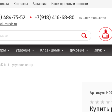
оплата
Контакты
Вакансии
Наши проекты и новости
8) 484-75-52
+7(918) 416-68-80
Пн—Пт 10:00—17:00
al-music.ru
ары
Ударные
Клавишные
Духовые
Звук
 ul21e-t - укулеле тенор
Артикул: Н0
Купить p