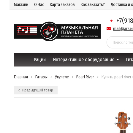
Магазин
О Нас
Карта заказов
Как заказать?
Доставка и 
+7(91
mail@arsen
Рации
Интерактивное оборудование
Гит
Главная
Гитары
Укулеле
Pearl River
Купить pearl river
Предыдущий товар