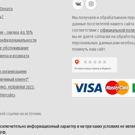
 Оплата
ь?
Мы получаем и обрабатываем пер
данные посетителей нашего сайта
соответствии с
официальной поли
м - скидка до 10%
вы не даете согласия на обработк
конфиденциальности
персональных данных,вам необх
е обслуживание
покинуть наш сайт.
мена и возврата
 организациям
ывчивый клиент"
MO. НОВИНКИ 2023.
 Hercules
ой ссылки на источник.
исключительно информационный характер и ни при каких условиях не явля
 РФ.