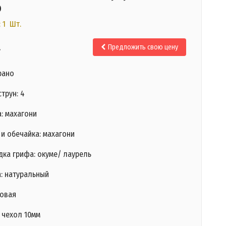
о
 1 Шт.
.
Предложить свою цену
рано
трун: 4
: махагони
и обечайка: махагони
дка грифа: окуме/ лаурель
а: натуральный
товая
 чехол 10мм