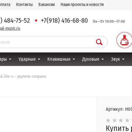
оплата
Контакты
Вакансии
Наши проекты и новости
8) 484-75-52
+7(918) 416-68-80
Пн—Пт 10:00—17:00
al-music.ru
ары
Ударные
Клавишные
Духовые
Звук
 ul-20e-s - укулеле сопрано
Артикул: Н0
Купить p