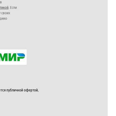
 в
тикой
. Если
у своих
одимо
ется публичной офертой,