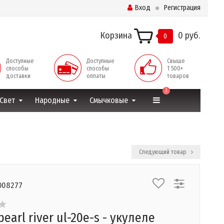
Вход
Регистрация
Корзина
0 руб.
0
Доступные
Доступные
Свыше
способы
способы
1 500+
доставки
оплаты
товаров
3
Свет
Народные
Смычковые
Следующий товар
008277
earl river ul-20e-s - укулеле