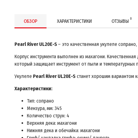
0
ОБЗОР
ХАРАКТЕРИСТИКИ
ОТЗЫВЫ
Pearl River UL20E-S
– это качественная укулеле сопрано
Корпус инструмента выполнен из махагони. Качественная
который защищает инструмент от пыли и температурных 
Укулеле
Pearl River UL20E-S
станет хорошим вариантом ка
Характеристики:
Тип: сопрано
Мензура, мм: 345
Количество струн: 4
Верхняя дека: махагони
Нижняя дека и обечайка: махагони
Гриф/ накладка грифа: окуме/ лаурель