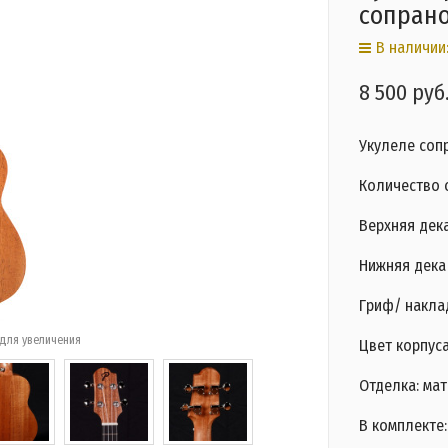
сопран
В наличии:
8 500 руб
Укулеле соп
Количество с
Верхняя дека
Нижняя дека 
Гриф/ накла
для увеличения
Цвет корпус
Отделка: ма
В комплекте: