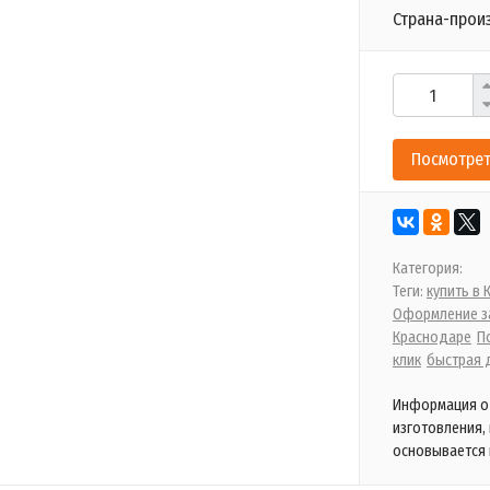
Страна-прои
Посмотрет
Категория:
Теги:
купить в
Оформление за
Краснодаре
П
клик
быстрая 
Информация о 
изготовления,
основывается 