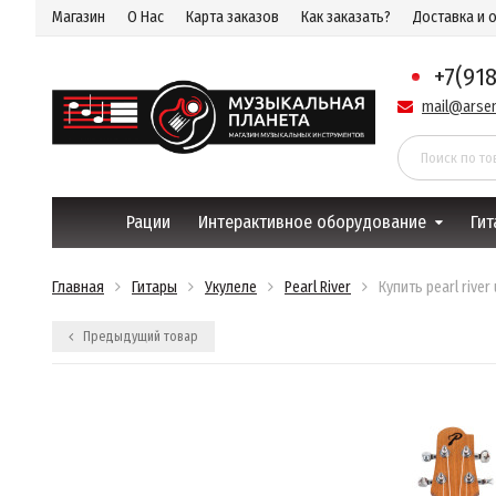
Магазин
О Нас
Карта заказов
Как заказать?
Доставка и 
+7(91
mail@arsen
Рации
Интерактивное оборудование
Гит
Главная
Гитары
Укулеле
Pearl River
Купить pearl river
Предыдущий товар