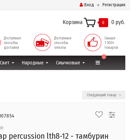
Вход
Регистрация
Корзина
0 руб.
0
Доступные
Доступные
Свыше
способы
способы
1 500+
доставки
оплаты
товаров
3
Свет
Народные
Смычковые
Следующий товар
007854
ap percussion lth8-12 - тамбурин