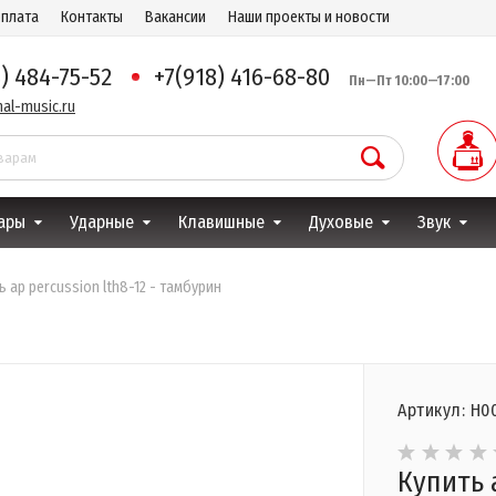
оплата
Контакты
Вакансии
Наши проекты и новости
8) 484-75-52
+7(918) 416-68-80
Пн—Пт 10:00—17:00
al-music.ru
ары
Ударные
Клавишные
Духовые
Звук
ь ap percussion lth8-12 - тамбурин
Артикул: Н0
Купить 