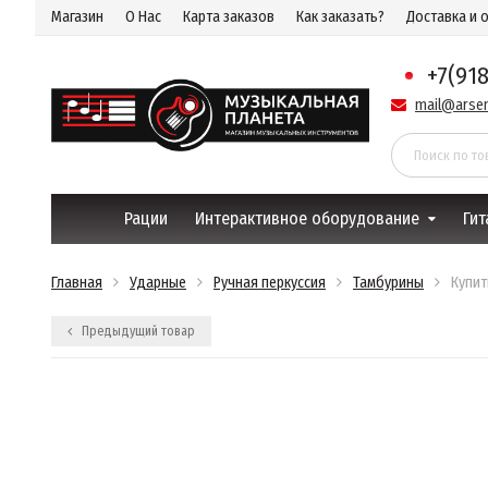
Магазин
О Нас
Карта заказов
Как заказать?
Доставка и 
+7(91
mail@arsen
Рации
Интерактивное оборудование
Гит
Главная
Ударные
Ручная перкуссия
Тамбурины
Купит
Предыдущий товар