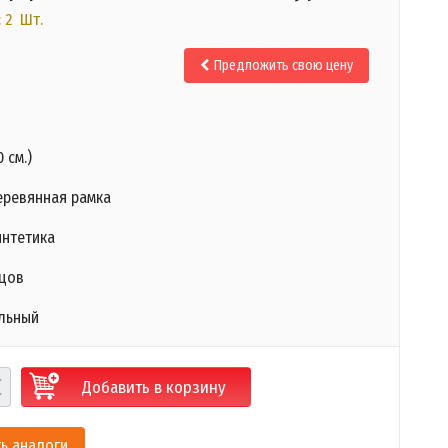
 2 Шт.
.
Предложить свою цену
0 см.)
еревянная рамка
интетика
нцов
альный
Добавить в корзину
ь аналоги