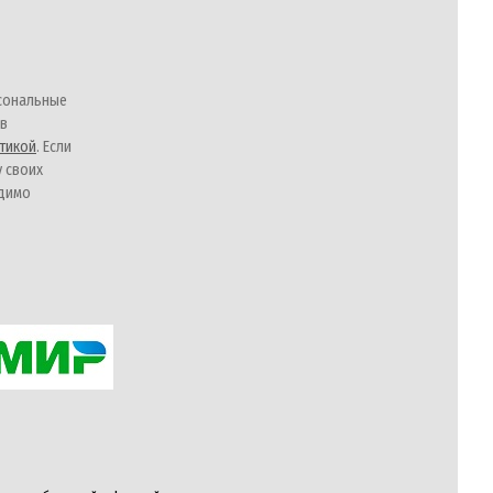
сональные
 в
тикой
. Если
у своих
одимо