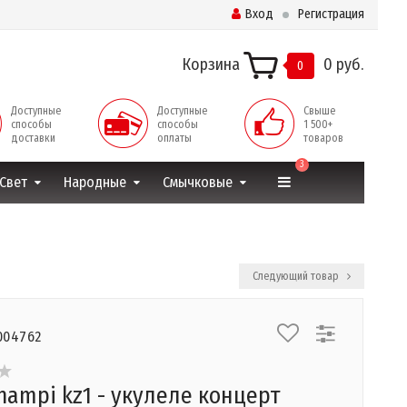
Вход
Регистрация
Корзина
0 руб.
0
Доступные
Доступные
Свыше
способы
способы
1 500+
доставки
оплаты
товаров
3
Свет
Народные
Смычковые
Следующий товар
004762
hampi kz1 - укулеле концерт