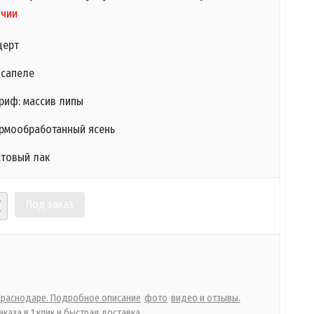
ичии
церт
 сапеле
гриф: массив липы
ермообработанный ясень
атовый лак
Под заказ
 Краснодаре. Подробное описание
фото
видео и отзывы.
каза в 1 клик и быстрая доставка