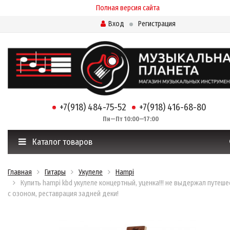
Полная версия сайта
Вход
Регистрация
+7(918) 484-75-52
+7(918) 416-68-80
Пн—Пт 10:00—17:00
Каталог товаров
Главная
Гитары
Укулеле
Hampi
Купить hampi kbd укулеле концертный, уценка!!! не выдержал путеше
с озоном, реставрация задней деки!