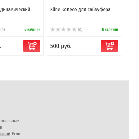
- Динамический
Xline Колесо для сабвуфера
Terra
Гром
экск
В наличии
В наличии
(0)
(0)
.
500 руб.
3 50
сональные
 в
тикой
. Если