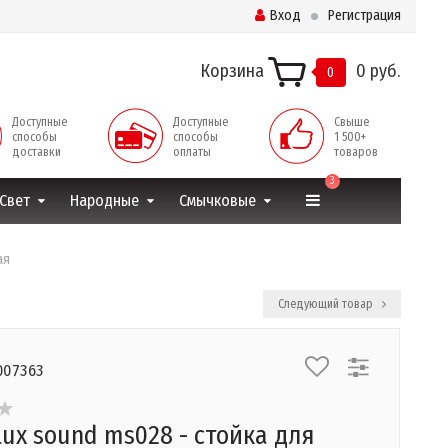
Вход
Регистрация
Корзина
0 руб.
0
Доступные
Доступные
Свыше
способы
способы
1 500+
доставки
оплаты
товаров
3
Свет
Народные
Смычковые
ая
Следующий товар
007363
lux sound ms028 - стойка для