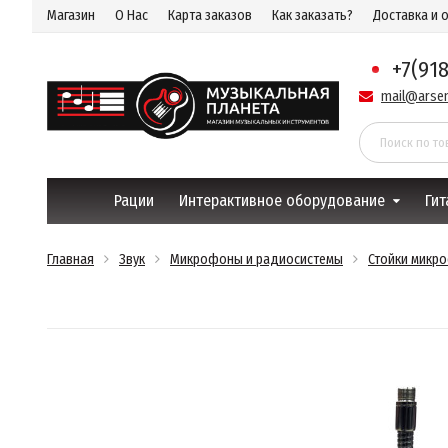
Магазин
О Нас
Карта заказов
Как заказать?
Доставка и 
+7(91
mail@arsen
Рации
Интерактивное оборудование
Гит
Главная
Звук
Микрофоны и радиосистемы
Стойки микр