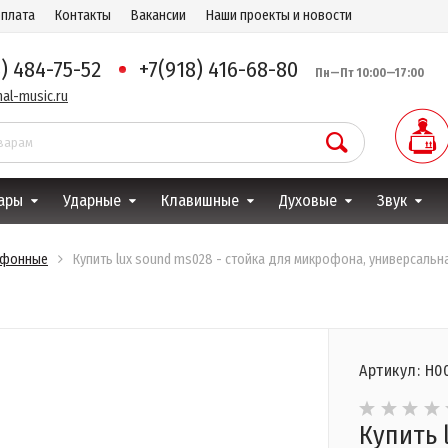
оплата
Контакты
Вакансии
Наши проекты и новости
8) 484-75-52
+7(918) 416-68-80
Пн—Пт 10:00—17:00
al-music.ru
ары
Ударные
Клавишные
Духовые
Звук
офонные
Купить lux sound ms028 - стойка для микрофона, универсальн
Артикул: Н0
Купить 