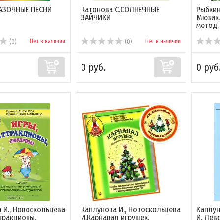
КАЗОЧНЫЕ ПЕСНИ
Катонова С.СОЛНЕЧНЫЕ
Рыбкин
ЗАЙЧИКИ
Мюзикл
метод. 
Нет в наличии
Нет в наличии
(0)
(0)
0 руб.
0 руб
 И., Новоскольцева
Каплунова И., Новоскольцева
Каплун
ттракционы,
И.Карнавал игрушек.
И. Лев