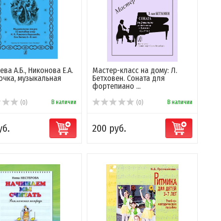
ва А.Б., Никонова Е.А.
Мастер-класс на дому: Л.
очка, музыкальная
Бетховен. Соната для
фортепиано ...
В наличии
В наличии
(0)
(0)
уб.
200 руб.