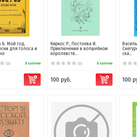
 Б. Мой год,
Киркос Р., Постоева И.
Василье
есни для голоса и
Приключения в волшебном
Снегур
но
королевств...
ска...
В наличии
В наличии
(0)
(0)
100 руб.
100 р