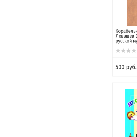
Корабельн
Левашев Е
русской му
500 руб.