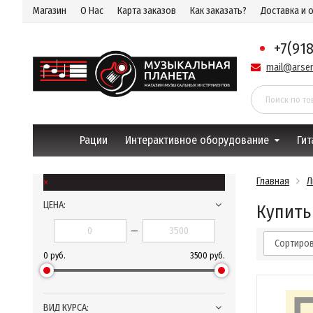
Магазин
О Нас
Карта заказов
Как заказать?
Доставка и 
+7(91
mail@arsen
Рации
Интерактивное оборудование
Гит
×
Главная
Л
ЦЕНА:
Купить
—
Сортиров
0 руб.
3500 руб.
ВИД КУРСА: