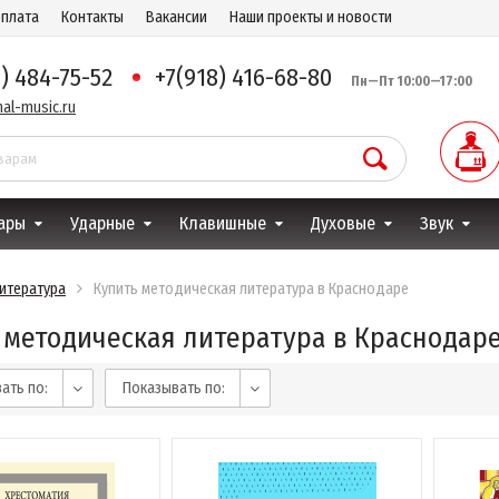
оплата
Контакты
Вакансии
Наши проекты и новости
8) 484-75-52
+7(918) 416-68-80
Пн—Пт 10:00—17:00
al-music.ru
ары
Ударные
Клавишные
Духовые
Звук
итература
Купить методическая литература в Краснодаре
 методическая литература в Краснодар
ать по:
Показывать по: