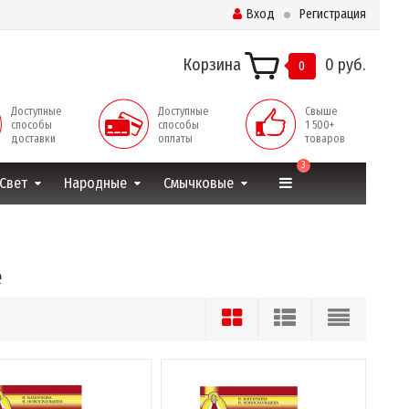
Вход
Регистрация
Корзина
0 руб.
0
Доступные
Доступные
Свыше
способы
способы
1 500+
доставки
оплаты
товаров
3
Свет
Народные
Смычковые
е