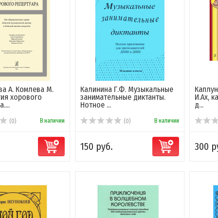
а А. Комлева М.
Калинина Г.Ф. Музыкальные
Каплун
тия хорового
занимательные диктанты.
И.Ах, 
....
Нотное ...
д...
В наличии
В наличии
(0)
(0)
150 руб.
300 р