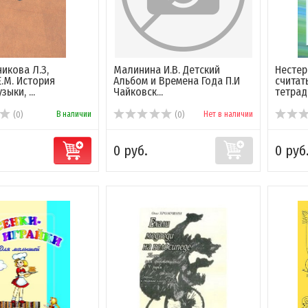
икова Л.З,
Малинина И.В. Детский
Нестер
.М. История
Альбом и Времена Года П.И
считат
зыки, ...
Чайковск...
тетрадь
В наличии
Нет в наличии
(0)
(0)
0 руб.
0 руб