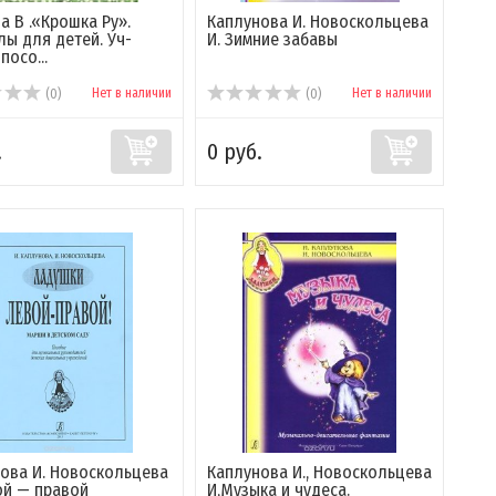
а В .«Крошка Ру».
Каплунова И. Новоскольцева
ы для детей. Уч-
И. Зимние забавы
посо...
Нет в наличии
Нет в наличии
(0)
(0)
.
0 руб.
ова И. Новоскольцева
Каплунова И., Новоскольцева
ой — правой
И,Музыка и чудеса.