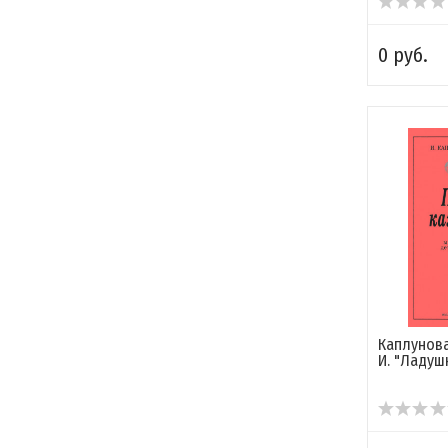
0 руб.
Каплунова
И. "Ладушк