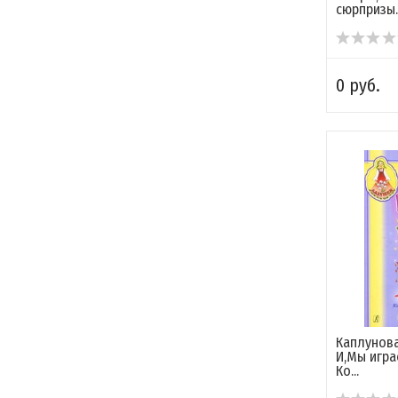
сюрпризы..
0 руб.
Каплунова
И,Мы игра
Ко...