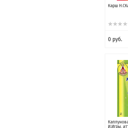
Карш Н.С
0 руб.
Каплунова
И.Игры, а