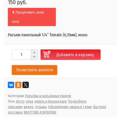
150 руб.
Предложить свою
цену
Разъем панельный 1/4” female (6,35мм), моно
Добавить в корзину
Посмотреть аналоги
Категории:
Разъёмы и разъёмные панели
Теги:
фото
цена
купить в Краснодаре
Подробное
описание
видео
отзывы
Оформление заказа в 1 клик
быстрая
доставка
INVOTONE ACM1005BK