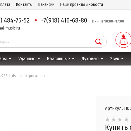
оплата
Контакты
Вакансии
Наши проекты и новости
8) 484-75-52
+7(918) 416-68-80
Пн—Пт 10:00—17:00
al-music.ru
ары
Ударные
Клавишные
Духовые
Звук
 e252-trds - электрогитара
Артикул: Н0
Купить 