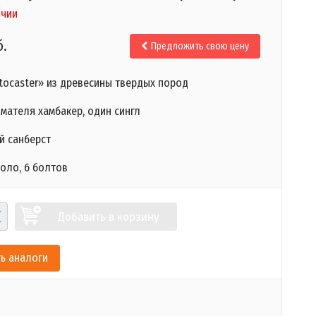
ичии
б.
Предложить свою цену
tocaster» из древесины твердых пород
мателя хамбакер, один сингл
й санберст
оло, 6 болтов
Добавить в корзину
ь аналоги