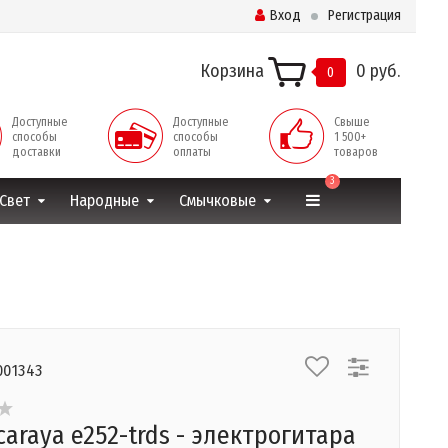
Вход
Регистрация
Корзина
0 руб.
0
Доступные
Доступные
Свыше
способы
способы
1 500+
доставки
оплаты
товаров
3
Свет
Народные
Смычковые
001343
caraya e252-trds - электрогитара