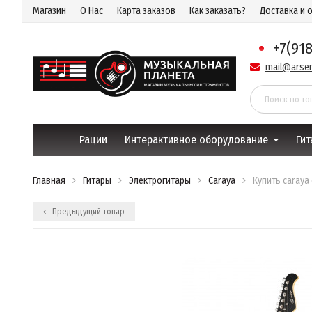
Магазин
О Нас
Карта заказов
Как заказать?
Доставка и 
+7(91
mail@arsen
Рации
Интерактивное оборудование
Гит
Главная
Гитары
Электрогитары
Caraya
Купить caraya
Предыдущий товар