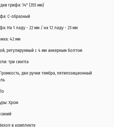
дки грифа: 14" (355 мм)
фа: С-образный
а: На 1 ладу - 22 мм / на 12 ладу - 23 мм
жка: 42 мм
ной, регулируемый с 4 мм анкерным болтом
ли: три сингла
Громкость, две ручки тембра, пятипозиционный
ель
lo
уры: Хром
 синий
Чехол в комплекте