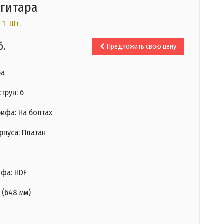
гитара
 1 Шт.
б.
Предложить свою цену
ра
трун: 6
рифа: На болтах
рпуса: Платан
ифа: HDF
5 (648 мм)