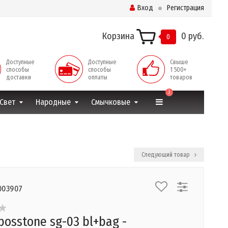
Вход
Регистрация
Корзина
0 руб.
0
Доступные
Доступные
Свыше
способы
способы
1 500+
доставки
оплаты
товаров
3
Свет
Народные
Смычковые
Следующий товар
003907
bosstone sg-03 bl+bag -