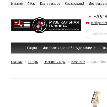
Магазин
О Нас
Карта заказов
Как заказать?
Доставка и 
+7(91
mail@arsen
Рации
Интерактивное оборудование
Гит
Главная
Гитары
Электрогитары
Bosstone
Купить bos