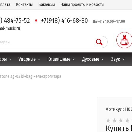
оплата
Контакты
Вакансии
Наши проекты и новости
8) 484-75-52
+7(918) 416-68-80
Пн—Пт 10:00—17:00
al-music.ru
ары
Ударные
Клавишные
Духовые
Звук
stone sg-03 bl+bag - электрогитара
Артикул: Н0
Купить 