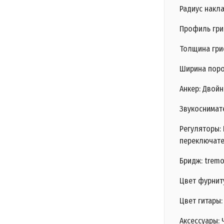
Радиус накла
Профиль гри
Толщина гриф
Ширина поро
Анкер: Двой
Звукоснимате
Регуляторы: 
переключат
Бридж: tremo
Цвет фурнит
Цвет гитары:
Аксессуары: 