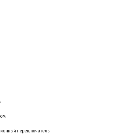
м
том
иционный переключатель