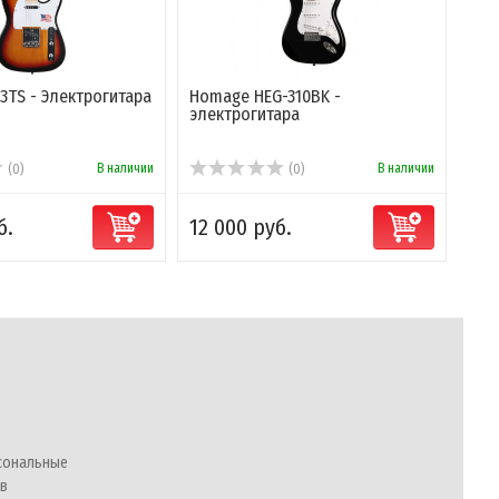
3TS - Электрогитара
Homage HEG-310BK -
электрогитара
В наличии
В наличии
(0)
(0)
б.
12 000 руб.
сональные
 в