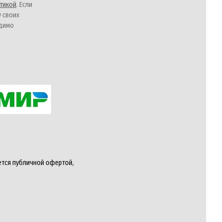
тикой
. Если
у своих
одимо
ется публичной офертой,