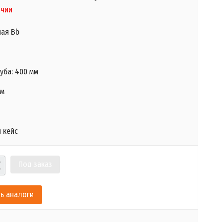
ичии
ная Bb
уба:
400 мм
мм
 кейс
Под заказ
ь аналоги