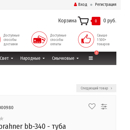
Вход
Регистрация
Корзина
0 руб.
0
Доступные
Доступные
Свыше
способы
способы
1 500+
доставки
оплаты
товаров
3
Свет
Народные
Смычковые
Следующий товар
000980
brahner bb-340 - туба