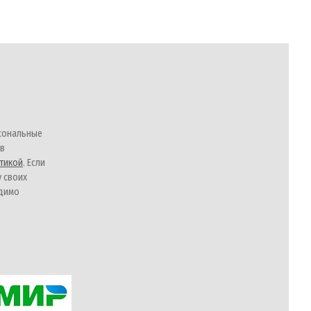
сональные
 в
тикой
. Если
у своих
одимо