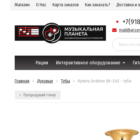
Магазин
О Нас
Карта заказов
Как заказать?
Доставка и 
+7(91
mail@arsen
Рации
Интерактивное оборудование
Гит
Главная
Духовые
Тубы
Купить brahner bb-340 - туба
Предыдущий товар