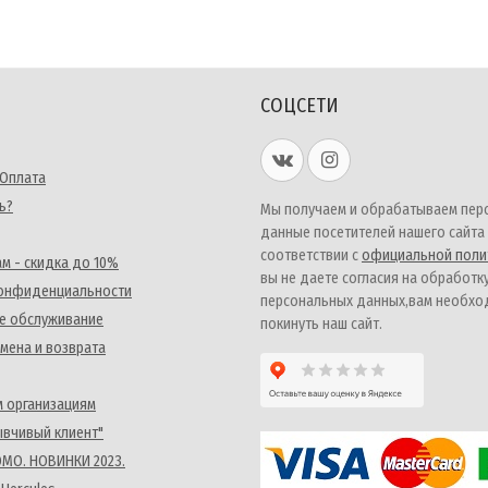
СОЦСЕТИ
 Оплата
ь?
Мы получаем и обрабатываем пер
данные посетителей нашего сайта
соответствии с
официальной поли
м - скидка до 10%
вы не даете согласия на обработк
конфиденциальности
персональных данных,вам необх
е обслуживание
покинуть наш сайт.
мена и возврата
 организациям
ывчивый клиент"
MO. НОВИНКИ 2023.