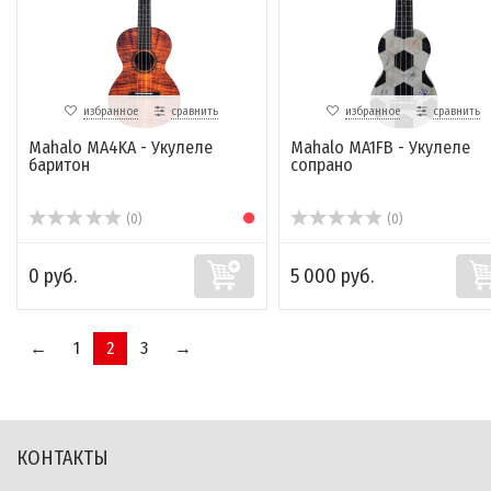
избранное
сравнить
избранное
сравнить
Mahalo MA4KA - Укулеле
Mahalo MA1FB - Укулеле
баритон
сопрано
(0)
(0)
0 руб.
5 000 руб.
←
1
2
3
→
КОНТАКТЫ