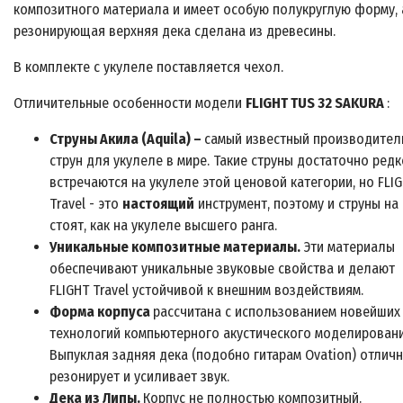
композитного материала и имеет особую полукруглую форму, 
резонирующая верхняя дека сделана из древесины.
В комплекте с укулеле поставляется чехол.
Отличительные особенности модели
FLIGHT TUS 32
SAKURA
:
Струны Акила (Aquila) –
самый известный производител
струн для укулеле в мире. Такие струны достаточно редк
встречаются на укулеле этой ценовой категории, но FLI
Travel - это
настоящий
инструмент, поэтому и струны на
стоят, как на укулеле высшего ранга.
Уникальные композитные материалы.
Эти материалы
обеспечивают уникальные звуковые свойства и делают
FLIGHT Travel устойчивой к внешним воздействиям.
Форма корпуса
рассчитана с использованием новейших
технологий компьютерного акустического моделировани
Выпуклая задняя дека (подобно гитарам Ovation) отлич
резонирует и усиливает звук.
Дека из Липы
.
Корпус не полностью композитный.