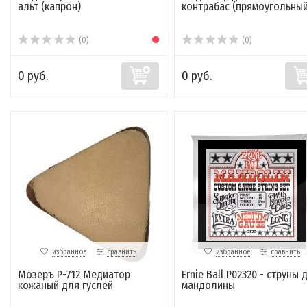
альт (капрон)
контрабас (прямоугольный
(0)
(0)
0 руб.
0 руб.
избранное
сравнить
избранное
сравнить
Мозеръ P-712 Медиатор
Ernie Ball P02320 - струны 
кожаный для гуслей
мандолины