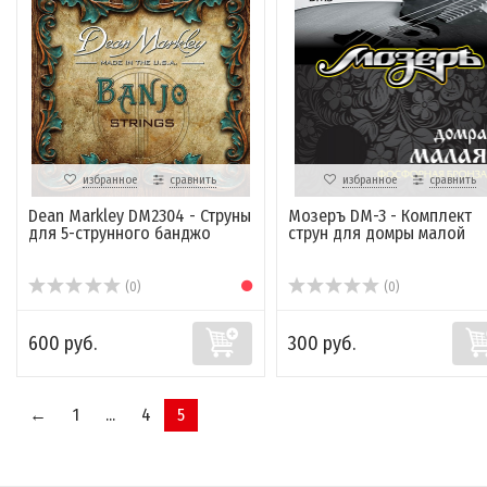
избранное
сравнить
избранное
сравнить
Dean Markley DM2304 - Струны
Мозеръ DM-3 - Комплект
для 5-струнного банджо
струн для домры малой
(0)
(0)
600 руб.
300 руб.
←
1
...
4
5