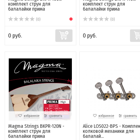
комплект струн для
комплект струн для
балалайки прима
балалайки прима
(0)
(0)
0 руб.
0 руб.
избранное
сравнить
избранное
сравнить
Magma Strings BKPR-120N -
Alice LOS022-BPS - Компле
комплект струн для
колковой механики для
балалайки прима
балалай...