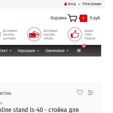
Вход
Регистрация
Корзина
0 руб.
0
Доступные
Доступные
Свыше
способы
способы
1 500+
доставки
оплаты
товаров
3
Свет
Народные
Смычковые
007304
line stand ls-40 - стойка для