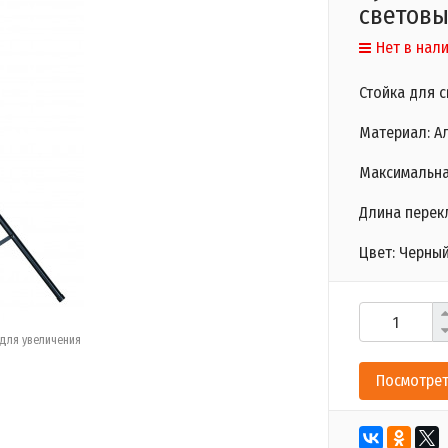
световы
Нет в нал
Стойка для 
Материал: А
Максимальная
Длина перек
Цвет: Черны
для увеличения
Посмотрет