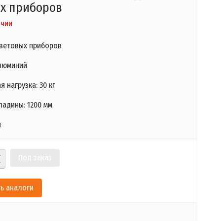
х приборов
ичии
световых приборов
люминий
 нагрузка: 30 кг
ладины: 1200 мм
й
Под заказ
ь аналоги