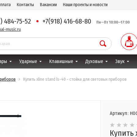
оплата
Контакты
Вакансии
Наши проекты и новости
8) 484-75-52
+7(918) 416-68-80
Пн—Пт 10:00—17:00
al-music.ru
ары
Ударные
Клавишные
Духовые
Звук
приборов
Купить xline stand ls-40 - стойка для световых приборов
Артикул: Н0
Купить x