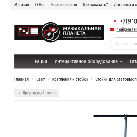
Магазин
О Нас
Карта заказов
Как заказать?
Доставка и 
+7(91
mail@arsen
Рации
Интерактивное оборудование
Гит
Главная
Свет
Крепления и стойки
Стойки для световых 
Предыдущий товар