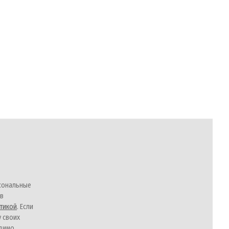
сональные
 в
тикой
. Если
у своих
одимо