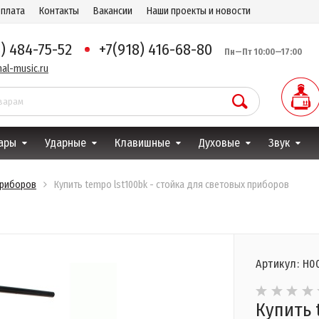
оплата
Контакты
Вакансии
Наши проекты и новости
8) 484-75-52
+7(918) 416-68-80
Пн—Пт 10:00—17:00
al-music.ru
ары
Ударные
Клавишные
Духовые
Звук
приборов
Купить tempo lst100bk - стойка для световых приборов
Артикул: Н0
Купить 