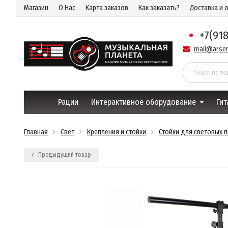
Магазин
О Нас
Карта заказов
Как заказать?
Доставка и 
+7(91
mail@arsen
Рации
Интерактивное оборудование
Гит
Главная
Свет
Крепления и стойки
Стойки для световых 
Предыдущий товар