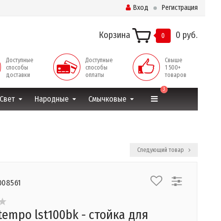
Вход
Регистрация
Корзина
0 руб.
0
Доступные
Доступные
Свыше
способы
способы
1 500+
доставки
оплаты
товаров
3
Свет
Народные
Смычковые
Следующий товар
008561
tempo lst100bk - стойка для