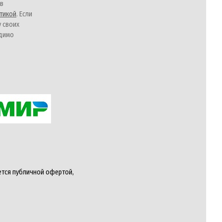
 в
тикой
. Если
у своих
одимо
ется публичной офертой,