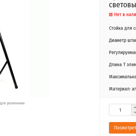
световы
Нет в нал
Стойка для 
Диаметр штан
Регулируемая
Длина Т элем
Максимальная
Материал: а
для увеличения
Посмотрет