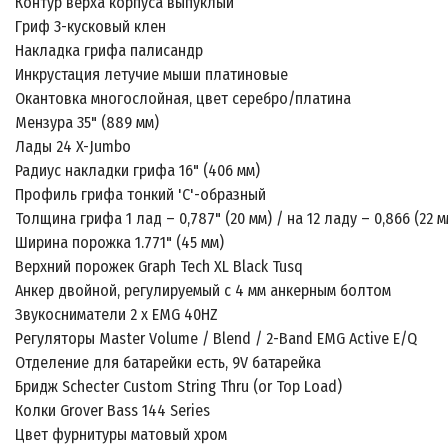
Контур верха корпуса выпуклый
Гриф 3-кусковый клен
Накладка грифа палисандр
Инкрустация летучие мыши платиновые
Окантовка многослойная, цвет серебро/платина
Мензура 35" (889 мм)
Лады 24 X-Jumbo
Радиус накладки грифа 16" (406 мм)
Профиль грифа тонкий 'C'-образный
Толщина грифа 1 лад – 0,787" (20 мм) / на 12 ладу – 0,866 (22 м
Ширина порожка 1.771" (45 мм)
Верхний порожек Graph Tech XL Black Tusq
Анкер двойной, регулируемый с 4 мм анкерным болтом
Звукосниматели 2 х EMG 40HZ
Регуляторы Master Volume / Blend / 2-Band EMG Active E/Q
Отделение для батарейки есть, 9V батарейка
Бридж Schecter Custom String Thru (or Top Load)
Колки Grover Bass 144 Series
Цвет фурнитуры матовый хром