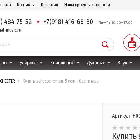
оплата
Контакты
Вакансии
Наши проекты и новости
8) 484-75-52
+7(918) 416-68-80
Пн—Пт 10:00—17:00
al-music.ru
ары
Ударные
Клавишные
Духовые
Звук
CHECTER
Купить schecter omen-5 wsn - бас гитара
Артикул: Н0
Купить 