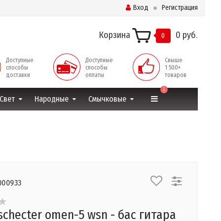
Вход
Регистрация
Корзина
0 руб.
0
Доступные
Доступные
Свыше
способы
способы
1 500+
доставки
оплаты
товаров
3
Свет
Народные
Смычковые
000933
schecter omen-5 wsn - бас гитара