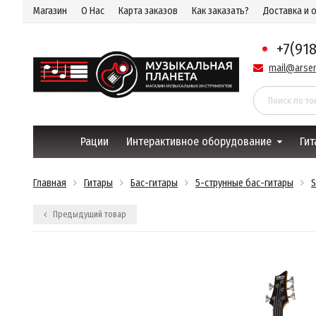
Магазин
О Нас
Карта заказов
Как заказать?
Доставка и 
+7(91
mail@arsen
Рации
Интерактивное оборудование
Гит
Главная
Гитары
Бас-гитары
5-струнные бас-гитары
S
Предыдущий товар