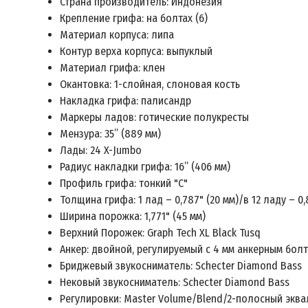
Страна производитель: Индонезия
Крепление грифа: на болтах (6)
Материал корпуса: липа
Контур верха корпуса: выпуклый
Материал грифа: клен
Окантовка: 1-слойная, слоновая кость
Накладка грифа: палисандр
Маркеры ладов: готические полукресты
Мензура: 35” (889 мм)
Лады: 24 X-Jumbo
Радиус накладки грифа: 16” (406 мм)
Профиль грифа: тонкий "С"
Толщина грифа: 1 лад – 0,787" (20 мм)/в 12 ладу – 0,
Ширина порожка: 1,771" (45 мм)
Верхний Порожек: Graph Tech XL Black Tusq
Анкер: двойной, регулируемый с 4 мм анкерным бол
Бриджевый звукосниматель: Schecter Diamond Bass
Нековый звукосниматель: Schecter Diamond Bass
Регулировки: Master Volume/Blend/2-полосный эква