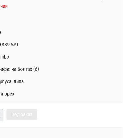
ичии
я
 (889 мм)
Jumbo
ифа: на болтах (6)
рпуса: липа
ый орех
Под заказ