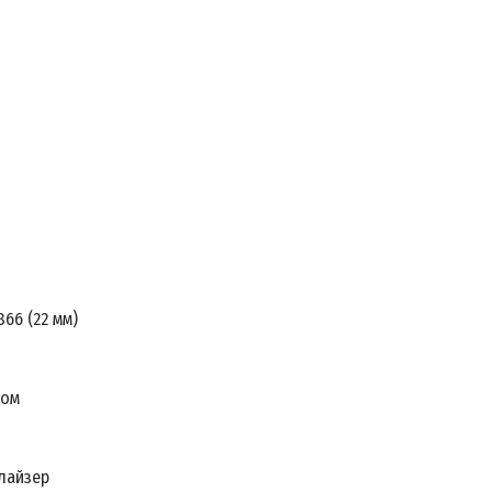
866 (22 мм)
том
лайзер