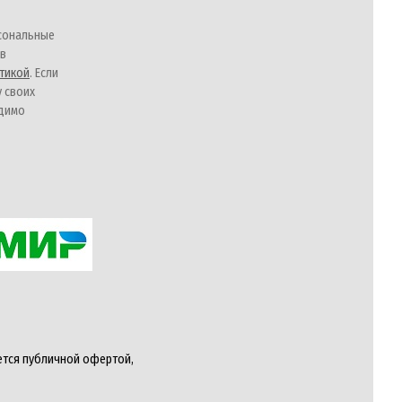
сональные
 в
тикой
. Если
у своих
одимо
ется публичной офертой,