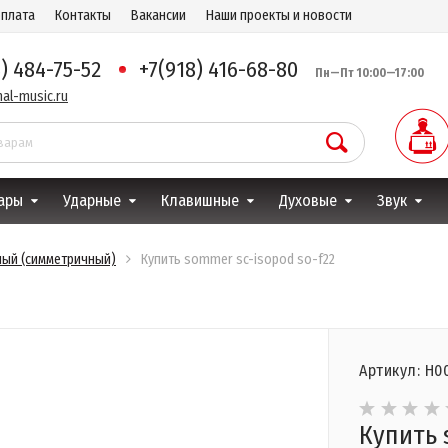
оплата
Контакты
Вакансии
Наши проекты и новости
8) 484-75-52
+7(918) 416-68-80
Пн—Пт 10:00—17:00
al-music.ru
ары
Ударные
Клавишные
Духовые
Звук
ый (симметричный)
Купить sommer sc-isopod so-f22
Артикул: Н0
Купить 