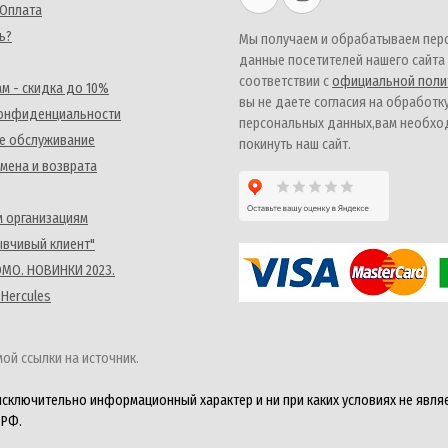
 Оплата
ь?
Мы получаем и обрабатываем пер
данные посетителей нашего сайта
соответствии с
официальной поли
м - скидка до 10%
вы не даете согласия на обработк
конфиденциальности
персональных данных,вам необх
е обслуживание
покинуть наш сайт.
мена и возврата
 организациям
ывчивый клиент"
MO. НОВИНКИ 2023.
 Hercules
ой ссылки на источник.
исключительно информационный характер и ни при каких условиях не явля
 РФ.