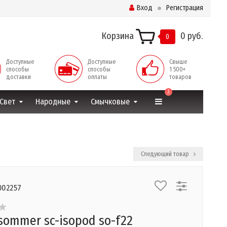
Вход
Регистрация
Корзина
0 руб.
0
Доступные
Доступные
Свыше
способы
способы
1 500+
доставки
оплаты
товаров
3
Свет
Народные
Смычковые
Следующий товар
002257
sommer sc-isopod so-f22