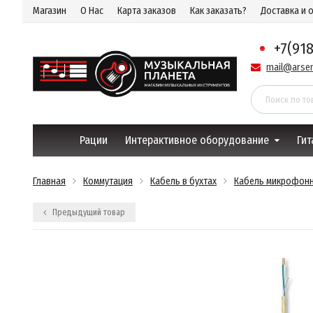
Магазин
О Нас
Карта заказов
Как заказать?
Доставка и 
+7(91
mail@arsen
Рации
Интерактивное оборудование
Гит
Главная
Коммутация
Кабель в бухтах
Кабель микрофонн
Предыдущий товар