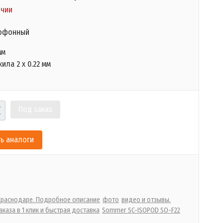
ичии
рофонный
мм
ила 2 х 0.22 мм
Под заказ
ь аналоги
 Краснодаре. Подробное описание
фото
видео и отзывы.
каза в 1 клик и быстрая доставка
Sommer SC-ISOPOD SO-F22