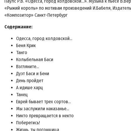
Паулс Р.В. «Одесса, город колдовской…». Музыка к пьесе В.Ве
«Рыжий король» по мотивам произведений И.Бабеля, Издател
«Композитор» Санкт-Петербург
Содержание:
Одесса, город колдовской...
Беня Крик
Танго
Колыбельная Баси
Взгляните...
Дуэт Баси и Бени
День пройдет
А идише харц
Танец
Еврей бывает трех сортов...
Мы заслужили наказанье...
Никто превращается в некто
Поберегись!
Жизнь, ты погонщица